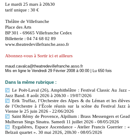
Le mardi 25 mars à 20h30
tarif unique : 30 €
Théâtre de Villefranche
Place des Arts
BP 301 - 69665 Villefranche Cedex
Billetterie : 04 74 68 02 89
www.theatredevillefranche.asso.fr
Abonnez-vous à Sortir ici et ailleurs
maud.cavalca@theatredevillefranche.asso.fr
Mis en ligne le Vendredi 29 Février 2008 à 00:00 | Lu 650 fois
Dans la même rubrique :
Le Poët-Laval (26), Amphithéâtre : Festival Classic Au Jazz -
Jazz Band. 8 août 2026 à 20h30
- 19/07/2026
Erik Truffaz, l’Orchestre des Alpes & du Léman et les élèves
de l’Orchestre à l’École réunis sur la scène du Festival Jazz à
Vienne le 25 juin 2026
- 22/06/2026
Saint Rémy de Provence, Alpilium : Brass Messengers et Gead
Mulheran Sings Sinatra. Samedi 11 juillet 2026
- 08/05/2026
Eygalières, Espace Ascendance - Atelier Francis Guerrier : «
Belzaii quartet ». 30 mai 2026, 20h30
- 08/05/2026