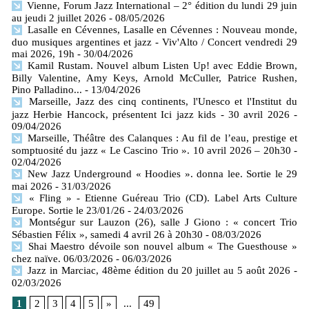
Vienne, Forum Jazz International – 2° édition du lundi 29 juin
au jeudi 2 juillet 2026
- 08/05/2026
Lasalle en Cévennes, Lasalle en Cévennes : Nouveau monde,
duo musiques argentines et jazz - Viv'Alto / Concert vendredi 29
mai 2026, 19h
- 30/04/2026
Kamil Rustam. Nouvel album Listen Up! avec Eddie Brown,
Billy Valentine, Amy Keys, Arnold McCuller, Patrice Rushen,
Pino Palladino...
- 13/04/2026
Marseille, Jazz des cinq continents, l'Unesco et l'Institut du
jazz Herbie Hancock, présentent Ici jazz kids - 30 avril 2026
-
09/04/2026
Marseille, Théâtre des Calanques : Au fil de l’eau, prestige et
somptuosité du jazz « Le Cascino Trio ». 10 avril 2026 – 20h30
-
02/04/2026
New Jazz Underground « Hoodies ». donna lee. Sortie le 29
mai 2026
- 31/03/2026
« Fling » - Etienne Guéreau Trio (CD). Label Arts Culture
Europe. Sortie le 23/01/26
- 24/03/2026
Montségur sur Lauzon (26), salle J Giono : « concert Trio
Sébastien Félix », samedi 4 avril 26 à 20h30
- 08/03/2026
Shai Maestro dévoile son nouvel album « The Guesthouse »
chez naïve. 06/03/2026
- 06/03/2026
Jazz in Marciac, 48ème édition du 20 juillet au 5 août 2026
-
02/03/2026
1
2
3
4
5
»
...
49