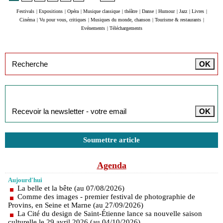
Festivals
|
Expositions
|
Opéra
|
Musique classique
|
théâtre
|
Danse
|
Humour
|
Jazz
|
Livres
|
Cinéma
|
Vu pour vous, critiques
|
Musiques du monde, chanson
|
Tourisme & restaurants
|
Evénements
|
Téléchargements
Inscription à la newsletter
Soumettre article
Agenda
Aujourd'hui
La belle et la bête (au 07/08/2026)
Comme des images - premier festival de photographie de
Provins, en Seine et Marne (au 27/09/2026)
La Cité du design de Saint-Étienne lance sa nouvelle saison
culturelle le 29 avril 2026 (au 04/10/2026)