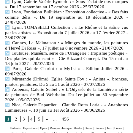
Lyon, Galerie Valérie Eymeric : « Sous l'éclat de nos marques
». Du 17 septembre au 17 octobre 2026
- 25/07/2026
Lyon, Fondation Bullukian : Exposition collective - « Des faits
comme défis ». Du 19 septembre au 19 décembre 2026
-
24/07/2026
Lyon, TOMASELLI Collection : « Le Rhône et la Saône vus
par les artistes ». Exposition du 7 juillet 2026 au 17 février 2027
-
23/07/2026
Cannes, La Malmaison : « Mirages du monde, les peintures
d’Hervé Di Rosa ». 17 juillet au 8 novembre 2026
- 21/07/2026
Toulouse, Muséum, serre de l’Orangerie : Tropisme poétique «
Des plantes qui dansent » - Cie Blizzard Concept. Du 15 mai au
13 juin 2027
- 20/07/2026
Paris, Galerie Charlot : « My1st » - Edition Juillet 2026
-
09/07/2026
Mirmande (Drôme), Eglise Sainte Foy : « Anima », bronzes,
photos, peintures. Du 5 au 31 août 2026
- 07/07/2026
Aubenas, Galerie Seibel : « L’Odyssée de la Lumière » série
de peintures de Bud Wehrheim. Du 1er juillet au 30 septembre
2026
- 05/07/2026
Nice, Galerie Depardieu : Claudio Rotta Loria - « Anaphores
Lumineuses ». 18 juin au 1er Août 2026
- 30/06/2026
1
2
3
4
5
»
...
456
Festivals
|
Expositions
|
Opéra
|
Musique classique
|
théâtre
|
Danse
|
Humour
|
Jazz
|
Livres
|