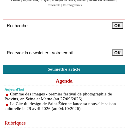
Cinéma
|
Vu pour vous, critiques
|
Musiques du monde, chanson
|
Tourisme & restaurants
|
Evénements
|
Téléchargements
Inscription à la newsletter
Soumettre article
Agenda
Aujourd'hui
Comme des images - premier festival de photographie de
Provins, en Seine et Marne (au 27/09/2026)
La Cité du design de Saint-Étienne lance sa nouvelle saison
culturelle le 29 avril 2026 (au 04/10/2026)
Rubriques