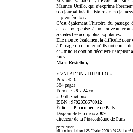
Suzanne Valadon –, l’École de Paris a
Maurice Utrillo, qui s’exprime librement
son journal inédit Histoire de ma jeunes
la première fois.
C’est également l’histoire du passage d
classe bourgeoise à un nouveau groupe 
sociales beaucoup plus populaires.
Elle montre également la difficulté pour 
à l’image du quartier où ils ont choisi d
d’Utrillo et dont on découvre l’ampleur
rares.
Marc Restellini,
« VALADON - UTRILLO »
Prix : 45 €
384 pages
Format : 28 x 24 cm
210 illustrations
ISBN : 9782358670012
Éditeur : Pinacothèque de Paris
Disponible le 6 mars 2009
directeur de la Pinacothèque de Paris
pierre aimar
Mis en ligne le Lundi 23 Février 2009 à 20:36 | Lu 464