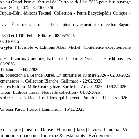
es du Grand Prix du festival de l’histoire de l’art 2026 pour leur ouvrage
rs »- Seuil, 2025
- 05/06/2026
 Dupuis-Déri, éditions Textuel. Collection « Petite Encyclopédie Critique »
lave. Élire un pape quand les empires reviennent. » Collection Bayard
e 1800 et 1900. Felici Editore
- 08/05/2026
 27/04/2026
ypter l’Invisible », Editions Albin Michel. Conférence exceptionnelle
es » . François Guerroué, Katherine Fauvin et Yvon Chéry. éditions Les
/03/2026
 Edizioni
- 08/03/2026
n, collection La Grande Ourse. En librairie le 19 mars 2026
- 02/03/2026
romanesque ». Collection Blanche. Gallimard
- 22/02/2026
r. Les Éditions Mille Cent Quinze. Sortie le 27 mars 2026
- 18/02/2026
frioui. Editions Hazan. Nouvelle collection
- 04/02/2026
toire » aux éditions Les Liens qui libèrent. Parution : 11 mars 2026
-
Par Jean-Pascal Hesse. Flammarion
- 15/12/2025
 classique
|
théâtre
|
Danse
|
Humour
|
Jazz
|
Livres
|
Cinéma
|
Vu
du monde, chanson
|
Tourisme & restaurants
|
Evénements
|