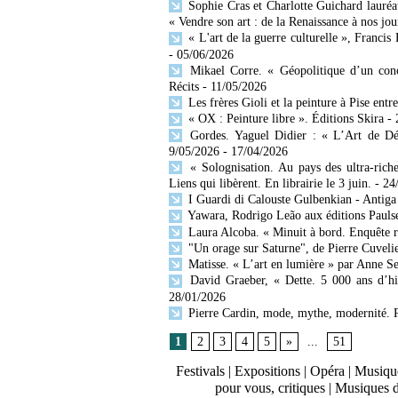
Sophie Cras et Charlotte Guichard lauréat
« Vendre son art : de la Renaissance à nos jou
« L'art de la guerre culturelle », Francis
- 05/06/2026
Mikael Corre. « Géopolitique d’un conc
Récits
- 11/05/2026
Les frères Gioli et la peinture à Pise entr
« OX : Peinture libre ». Éditions Skira
-
Gordes. Yaguel Didier : « L’Art de Décr
9/05/2026
- 17/04/2026
« Solognisation. Au pays des ultra-rich
Liens qui libèrent. En librairie le 3 juin.
- 24
I Guardi di Calouste Gulbenkian - Antiga
Yawara, Rodrigo Leão aux éditions Paulse
Laura Alcoba. « Minuit à bord. Enquête 
"Un orage sur Saturne", de Pierre Cuvelie
Matisse. « L’art en lumière » par Anne Se
David Graeber, « Dette. 5 000 ans d’his
28/01/2026
Pierre Cardin, mode, mythe, modernité. 
1
2
3
4
5
»
...
51
Festivals
|
Expositions
|
Opéra
|
Musique
pour vous, critiques
|
Musiques 