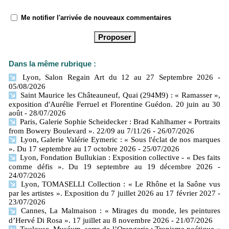
Me notifier l'arrivée de nouveaux commentaires
Dans la même rubrique :
Lyon, Salon Regain Art du 12 au 27 Septembre 2026
-
05/08/2026
Saint Maurice les Châteauneuf, Quai (294M9) : « Ramasser »,
exposition d'Aurélie Ferruel et Florentine Guédon. 20 juin au 30
août
- 28/07/2026
Paris, Galerie Sophie Scheidecker : Brad Kahlhamer « Portraits
from Bowery Boulevard ». 22/09 au 7/11/26
- 26/07/2026
Lyon, Galerie Valérie Eymeric : « Sous l'éclat de nos marques
». Du 17 septembre au 17 octobre 2026
- 25/07/2026
Lyon, Fondation Bullukian : Exposition collective - « Des faits
comme défis ». Du 19 septembre au 19 décembre 2026
-
24/07/2026
Lyon, TOMASELLI Collection : « Le Rhône et la Saône vus
par les artistes ». Exposition du 7 juillet 2026 au 17 février 2027
-
23/07/2026
Cannes, La Malmaison : « Mirages du monde, les peintures
d’Hervé Di Rosa ». 17 juillet au 8 novembre 2026
- 21/07/2026
Toulouse, Muséum, serre de l’Orangerie : Tropisme poétique «