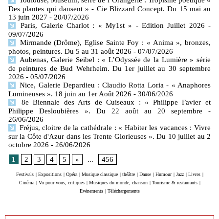
Des plantes qui dansent » - Cie Blizzard Concept. Du 15 mai au
13 juin 2027
- 20/07/2026
Paris, Galerie Charlot : « My1st » - Edition Juillet 2026
-
09/07/2026
Mirmande (Drôme), Eglise Sainte Foy : « Anima », bronzes,
photos, peintures. Du 5 au 31 août 2026
- 07/07/2026
Aubenas, Galerie Seibel : « L’Odyssée de la Lumière » série
de peintures de Bud Wehrheim. Du 1er juillet au 30 septembre
2026
- 05/07/2026
Nice, Galerie Depardieu : Claudio Rotta Loria - « Anaphores
Lumineuses ». 18 juin au 1er Août 2026
- 30/06/2026
8e Biennale des Arts de Cuiseaux : « Philippe Favier et
Philippe Desloubières ». Du 22 août au 20 septembre
-
26/06/2026
Fréjus, cloitre de la cathédrale : « Habiter les vacances : Vivre
sur la Côte d'Azur dans les Trente Glorieuses ». Du 10 juillet au 2
octobre 2026
- 26/06/2026
1
2
3
4
5
»
...
456
Festivals
|
Expositions
|
Opéra
|
Musique classique
|
théâtre
|
Danse
|
Humour
|
Jazz
|
Livres
|
Cinéma
|
Vu pour vous, critiques
|
Musiques du monde, chanson
|
Tourisme & restaurants
|
Evénements
|
Téléchargements