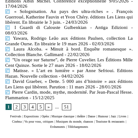
Editions Albin Michel. Conférence exceptionnelle 9/05/2026
-
17/04/2026
« Solognisation. Au pays des ultra-riches » . François
Guerroué, Katherine Fauvin et Yvon Chéry. éditions Les Liens qui
libèrent. En librairie le 3 juin.
- 24/03/2026
I Guardi di Calouste Gulbenkian - Antiga Edizioni
-
08/03/2026
Yawara, Rodrigo Leão aux éditions Paulsen, collection La
Grande Ourse. En librairie le 19 mars 2026
- 02/03/2026
Laura Alcoba. « Minuit à bord. Enquête romanesque ».
Collection Blanche. Gallimard
- 22/02/2026
"Un orage sur Saturne", de Pierre Cuvelier. Les Éditions Mille
Cent Quinze. Sortie le 27 mars 2026
- 18/02/2026
Matisse. « L’art en lumière » par Anne Sefrioui. Editions
Hazan. Nouvelle collection
- 04/02/2026
David Graeber, « Dette. 5 000 ans d’histoire » aux éditions
Les Liens qui libèrent. Parution : 11 mars 2026
- 28/01/2026
Pierre Cardin, mode, mythe, modernité. Par Jean-Pascal Hesse.
Flammarion
- 15/12/2025
1
2
3
4
5
»
...
51
Festivals
|
Expositions
|
Opéra
|
Musique classique
|
théâtre
|
Danse
|
Humour
|
Jazz
|
Livres
|
Cinéma
|
Vu pour vous, critiques
|
Musiques du monde, chanson
|
Tourisme & restaurants
|
Evénements
|
Téléchargements