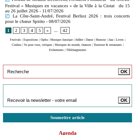
Festival « Musiques en vacances » de la Ville à la Ciotat du 15
au 26 juillet 2026
- 11/07/2026
La Côte-Saint-André, Festival Berlioz 2026 : trois concerts
pour le chœur Spirito
- 08/07/2026
1
2
3
4
5
»
...
42
Festivals
|
Expositions
|
Opéra
|
Musique classique
|
théâtre
|
Danse
|
Humour
|
Jazz
|
Livres
|
Cinéma
|
Vu pour vous, critiques
|
Musiques du monde, chanson
|
Tourisme & restaurants
|
Evénements
|
Téléchargements
Inscription à la newsletter
Soumettre article
Agenda