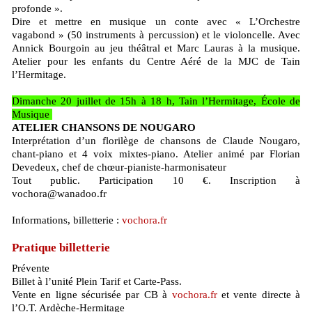
profonde ».
Dire et mettre en musique un conte avec « L’Orchestre
vagabond » (50 instruments à percussion) et le violoncelle. Avec
Annick Bourgoin au jeu théâtral et Marc Lauras à la musique.
Atelier pour les enfants du Centre Aéré de la MJC de Tain
l’Hermitage.
Dimanche 20 juillet de 15h à 18 h, Tain l’Hermitage, École de
Musique
ATELIER CHANSONS DE NOUGARO
Interprétation d’un florilège de chansons de Claude Nougaro,
chant-piano et 4 voix mixtes-piano. Atelier animé par Florian
Devedeux, chef de chœur-pianiste-harmonisateur
Tout public. Participation 10 €. Inscription à
vochora@wanadoo.fr
Informations, billetterie :
vochora.fr
Pratique billetterie
Prévente
Billet à l’unité Plein Tarif et Carte-Pass.
Vente en ligne sécurisée par CB à
vochora.fr
et vente directe à
l’O.T. Ardèche-Hermitage