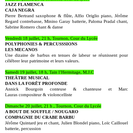
JAZZ FLAMENCA
CAJA NEGRA
Pierre Bertrand saxophone & flûte, Alfio Origlio piano, Jérôme
Regard contrebasse, Minino Garay batterie, Paloma Pradal chant,
Sabrine Romero chant & danse
Vendredi 18 juillet, 21 h, Tournon, Cour du Lycée
POLYPHONIES & PERCUSSSIONS
LES MECANOS
Une dizaine de barbus en tenues de labeur se réunissent pour
célébrer leur patrimoine et leurs valeurs.
Samedi 19 juillet, 18 h, Tain l’Hermitage, M.J.C
THEÂTRE MUSICAL
DANS LA FORÊT PROFONDE
Annick Bourgoin conteuse & chanteuse et Marc
Lauras compositeur & violoncelliste
Dimanche 20 juillet, 21 h , Tournon, Cour du Lycée
A BOUT DE SOUFFLE / NOUGARO
COMPAGNIE DU CRABE BARBU
Jérôme Quintard jeu et chant, Julien Blondel piano, Loïc Caillouel
batterie, percussion