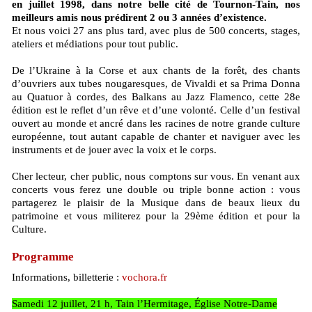
en juillet 1998, dans notre belle cité de Tournon-Tain, nos
meilleurs amis nous prédirent 2 ou 3 années d’existence.
Et nous voici 27 ans plus tard, avec plus de 500 concerts, stages,
ateliers et médiations pour tout public.
De l’Ukraine à la Corse et aux chants de la forêt, des chants
d’ouvriers aux tubes nougaresques, de Vivaldi et sa Prima Donna
au Quatuor à cordes, des Balkans au Jazz Flamenco, cette 28e
édition est le reflet d’un rêve et d’une volonté. Celle d’un festival
ouvert au monde et ancré dans les racines de notre grande culture
européenne, tout autant capable de chanter et naviguer avec les
instruments et de jouer avec la voix et le corps.
Cher lecteur, cher public, nous comptons sur vous. En venant aux
concerts vous ferez une double ou triple bonne action : vous
partagerez le plaisir de la Musique dans de beaux lieux du
patrimoine et vous militerez pour la 29ème édition et pour la
Culture.
Programme
Informations, billetterie :
vochora.fr
Samedi 12 juillet, 21 h, Tain l’Hermitage, Église Notre-Dame