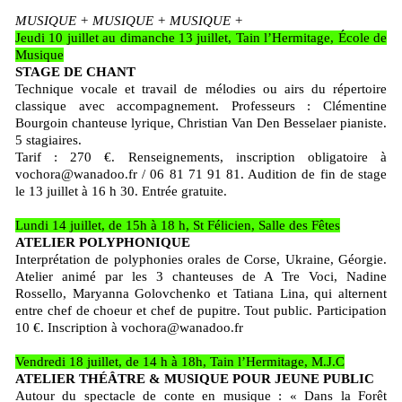
MUSIQUE + MUSIQUE + MUSIQUE +
Jeudi 10 juillet au dimanche 13 juillet, Tain l’Hermitage, École de
Musique
STAGE DE CHANT
Technique vocale et travail de mélodies ou airs du répertoire
classique avec accompagnement. Professeurs : Clémentine
Bourgoin chanteuse lyrique, Christian Van Den Besselaer pianiste.
5 stagiaires.
Tarif : 270 €. Renseignements, inscription obligatoire à
vochora@wanadoo.fr / 06 81 71 91 81. Audition de fin de stage
le 13 juillet à 16 h 30. Entrée gratuite.
Lundi 14 juillet, de 15h à 18 h, St Félicien, Salle des Fêtes
ATELIER POLYPHONIQUE
Interprétation de polyphonies orales de Corse, Ukraine, Géorgie.
Atelier animé par les 3 chanteuses de A Tre Voci, Nadine
Rossello, Maryanna Golovchenko et Tatiana Lina, qui alternent
entre chef de choeur et chef de pupitre. Tout public. Participation
10 €. Inscription à vochora@wanadoo.fr
Vendredi 18 juillet, de 14 h à 18h, Tain l’Hermitage, M.J.C
ATELIER THÉÂTRE & MUSIQUE POUR JEUNE PUBLIC
Autour du spectacle de conte en musique : « Dans la Forêt