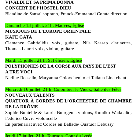
VIVALDI ET SA PRIMA DONNA
CONCERT DE l’HOSTEL DIEU
Blandine de Sansal soprano, Franck-Emmanuel Comte direction
Dimanche 13 juillet, 21h, Mauves, Église
MUSIQUES DE L’EUROPE ORIENTALE
KAFE GATA
Clemence Gabrielidis voix, guitare, Nils Kassap clarinettes,
Thomas Lauret voix, violon, guitare
Mardi 15 juillet, 21 h, St Félicien, Église
POLYPHONIES DE LA CORSE AUX PAYS DE L’EST
A TRE VOCI
Nadine Rossello, Maryanna Golovchenko et Tatiana Lina chant
Mercredi 16 juillet, 21 h, Colombier le Vieux, Salle des Fêtes
NOUVEAUX TALENTS
QUATUOR À CORDES DE L’ORCHESTRE DE CHAMBRE
DE LA DRÔME
Sophie Bouteille & Laurie Bourgeois violons, Kumiko Wada alto,
Federico Covre violoncelle
En partenariat avec Cordes en Ballade/ Quatuor Debussy
Jeudi 17 juillet, 21 h, Tournon, Cour du lycée