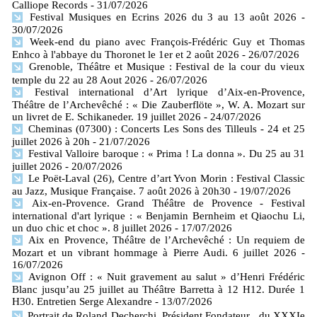
Calliope Records
- 31/07/2026
Festival Musiques en Ecrins 2026 du 3 au 13 août 2026
-
30/07/2026
Week-end du piano avec François-Frédéric Guy et Thomas
Enhco à l'abbaye du Thoronet le 1er et 2 août 2026
- 26/07/2026
Grenoble, Théâtre et Musique : Festival de la cour du vieux
temple du 22 au 28 Aout 2026
- 26/07/2026
Festival international d’Art lyrique d’Aix-en-Provence,
Théâtre de l’Archevêché : « Die Zauberflöte », W. A. Mozart sur
un livret de E. Schikaneder. 19 juillet 2026
- 24/07/2026
Cheminas (07300) : Concerts Les Sons des Tilleuls - 24 et 25
juillet 2026 à 20h
- 21/07/2026
Festival Valloire baroque : « Prima ! La donna ». Du 25 au 31
juillet 2026
- 20/07/2026
Le Poët-Laval (26), Centre d’art Yvon Morin : Festival Classic
au Jazz, Musique Française. 7 août 2026 à 20h30
- 19/07/2026
Aix-en-Provence. Grand Théâtre de Provence - Festival
international d'art lyrique : « Benjamin Bernheim et Qiaochu Li,
un duo chic et choc ». 8 juillet 2026
- 17/07/2026
Aix en Provence, Théâtre de l’Archevêché : Un requiem de
Mozart et un vibrant hommage à Pierre Audi. 6 juillet 2026
-
16/07/2026
Avignon Off : « Nuit gravement au salut » d’Henri Frédéric
Blanc jusqu’au 25 juillet au Théâtre Barretta à 12 H12. Durée 1
H30. Entretien Serge Alexandre
- 13/07/2026
Portrait de Roland Decherchi, Président Fondateur du XXXIe