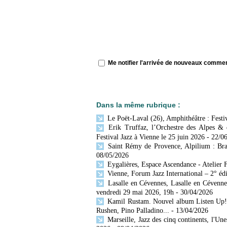
Me notifier l'arrivée de nouveaux comme
Dans la même rubrique :
Le Poët-Laval (26), Amphithéâtre : Festiv
Erik Truffaz, l’Orchestre des Alpes & d
Festival Jazz à Vienne le 25 juin 2026
- 22/0
Saint Rémy de Provence, Alpilium : Bras
08/05/2026
Eygalières, Espace Ascendance - Atelier F
Vienne, Forum Jazz International – 2° édit
Lasalle en Cévennes, Lasalle en Cévenne
vendredi 29 mai 2026, 19h
- 30/04/2026
Kamil Rustam. Nouvel album Listen Up! 
Rushen, Pino Palladino...
- 13/04/2026
Marseille, Jazz des cinq continents, l'Unes