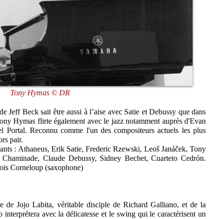
Tony Hymas © DR
 Jeff Beck sait être aussi à l’aise avec Satie et Debussy que dans
. Tony Hymas flirte également avec le jazz notamment auprès d'Evan
l Portal. Reconnu comme l'un des compositeurs actuels les plus
rs pair.
vants : Athaneus, Erik Satie, Frederic Rzewski, Leoš Janáček, Tony
e Chaminade, Claude Debussy, Sidney Bechet, Cuarteto Cedrón.
çois Corneloup (saxophone)
de Jojo Labita, véritable disciple de Richard Galliano, et de la
nterprétera avec la délicatesse et le swing qui le caractérisent un