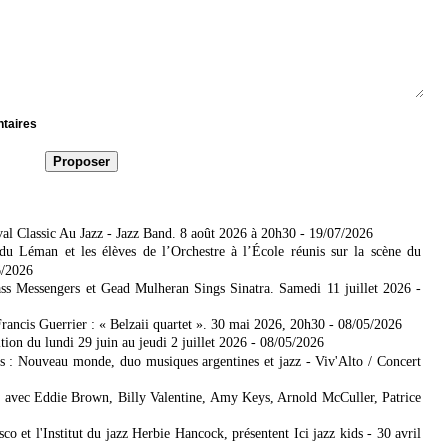
ntaires
al Classic Au Jazz - Jazz Band. 8 août 2026 à 20h30
- 19/07/2026
u Léman et les élèves de l’Orchestre à l’École réunis sur la scène du
6/2026
s Messengers et Gead Mulheran Sings Sinatra. Samedi 11 juillet 2026
-
rancis Guerrier : « Belzaii quartet ». 30 mai 2026, 20h30
- 08/05/2026
ion du lundi 29 juin au jeudi 2 juillet 2026
- 08/05/2026
s : Nouveau monde, duo musiques argentines et jazz - Viv'Alto / Concert
avec Eddie Brown, Billy Valentine, Amy Keys, Arnold McCuller, Patrice
co et l'Institut du jazz Herbie Hancock, présentent Ici jazz kids - 30 avril