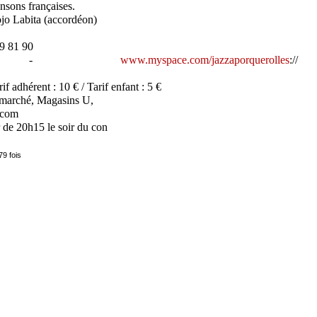
ansons françaises.
ojo Labita (accordéon)
79 81 90
-
www.myspace.com/jazzaporquerolles
://
rif adhérent : 10 € / Tarif enfant : 5 €
ermarché, Magasins U,
.com
r de 20h15 le soir du con
79 fois