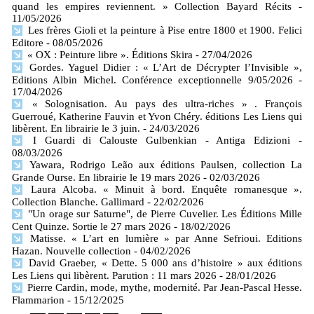
quand les empires reviennent. » Collection Bayard Récits
-
11/05/2026
Les frères Gioli et la peinture à Pise entre 1800 et 1900. Felici
Editore
- 08/05/2026
« OX : Peinture libre ». Éditions Skira
- 27/04/2026
Gordes. Yaguel Didier : « L’Art de Décrypter l’Invisible »,
Editions Albin Michel. Conférence exceptionnelle 9/05/2026
-
17/04/2026
« Solognisation. Au pays des ultra-riches » . François
Guerroué, Katherine Fauvin et Yvon Chéry. éditions Les Liens qui
libèrent. En librairie le 3 juin.
- 24/03/2026
I Guardi di Calouste Gulbenkian - Antiga Edizioni
-
08/03/2026
Yawara, Rodrigo Leão aux éditions Paulsen, collection La
Grande Ourse. En librairie le 19 mars 2026
- 02/03/2026
Laura Alcoba. « Minuit à bord. Enquête romanesque ».
Collection Blanche. Gallimard
- 22/02/2026
"Un orage sur Saturne", de Pierre Cuvelier. Les Éditions Mille
Cent Quinze. Sortie le 27 mars 2026
- 18/02/2026
Matisse. « L’art en lumière » par Anne Sefrioui. Editions
Hazan. Nouvelle collection
- 04/02/2026
David Graeber, « Dette. 5 000 ans d’histoire » aux éditions
Les Liens qui libèrent. Parution : 11 mars 2026
- 28/01/2026
Pierre Cardin, mode, mythe, modernité. Par Jean-Pascal Hesse.
Flammarion
- 15/12/2025