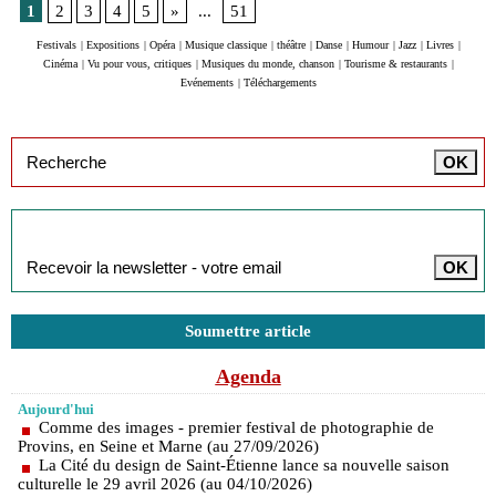
1
2
3
4
5
»
...
51
Festivals
|
Expositions
|
Opéra
|
Musique classique
|
théâtre
|
Danse
|
Humour
|
Jazz
|
Livres
|
Cinéma
|
Vu pour vous, critiques
|
Musiques du monde, chanson
|
Tourisme & restaurants
|
Evénements
|
Téléchargements
Inscription à la newsletter
Soumettre article
Agenda
Aujourd'hui
Comme des images - premier festival de photographie de
Provins, en Seine et Marne (au 27/09/2026)
La Cité du design de Saint-Étienne lance sa nouvelle saison
culturelle le 29 avril 2026 (au 04/10/2026)