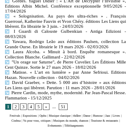
Gordes. Yaguel Didier : « L’Art de Décrypter l’Invisible »,
Editions Albin Michel. Conférence exceptionnelle 9/05/2026
-
17/04/2026
« Solognisation. Au pays des ultra-riches » . François
Guerroué, Katherine Fauvin et Yvon Chéry. éditions Les Liens qui
libèrent. En librairie le 3 juin.
- 24/03/2026
I Guardi di Calouste Gulbenkian - Antiga Edizioni
-
08/03/2026
Yawara, Rodrigo Leão aux éditions Paulsen, collection La
Grande Ourse. En librairie le 19 mars 2026
- 02/03/2026
Laura Alcoba. « Minuit à bord. Enquête romanesque ».
Collection Blanche. Gallimard
- 22/02/2026
"Un orage sur Saturne", de Pierre Cuvelier. Les Éditions Mille
Cent Quinze. Sortie le 27 mars 2026
- 18/02/2026
Matisse. « L’art en lumière » par Anne Sefrioui. Editions
Hazan. Nouvelle collection
- 04/02/2026
David Graeber, « Dette. 5 000 ans d’histoire » aux éditions
Les Liens qui libèrent. Parution : 11 mars 2026
- 28/01/2026
Pierre Cardin, mode, mythe, modernité. Par Jean-Pascal Hesse.
Flammarion
- 15/12/2025
1
2
3
4
5
»
...
51
Festivals
|
Expositions
|
Opéra
|
Musique classique
|
théâtre
|
Danse
|
Humour
|
Jazz
|
Livres
|
Cinéma
|
Vu pour vous, critiques
|
Musiques du monde, chanson
|
Tourisme & restaurants
|
Evénements
|
Téléchargements