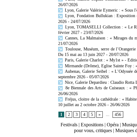
26/07/2026
Lyon, Galerie Valérie Eymeric : « Sous l
Lyon, Fondation Bullukian : Exposition 
2026
- 24/07/2026
Lyon, TOMASELLI Collection : « Le Rhône
février 2027
- 23/07/2026
Cannes, La Malmaison : « Mirages du mo
21/07/2026
Toulouse, Muséum, serre de l’Orangerie 
Du 15 mai au 13 juin 2027
- 20/07/2026
Paris, Galerie Charlot : « My1st » - Editi
Mirmande (Drôme), Eglise Sainte Foy : « 
Aubenas, Galerie Seibel : « L’Odyssée d
septembre 2026
- 05/07/2026
Nice, Galerie Depardieu : Claudio Rotta 
8e Biennale des Arts de Cuiseaux : « Ph
26/06/2026
Fréjus, cloitre de la cathédrale : « Habit
10 juillet au 2 octobre 2026
- 26/06/2026
1
2
3
4
5
»
...
456
Festivals
|
Expositions
|
Opéra
|
Musique
pour vous, critiques
|
Musiques 