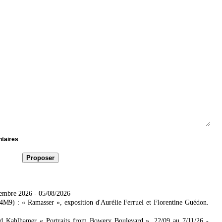
ntaires
tembre 2026
- 05/08/2026
4M9) : « Ramasser », exposition d'Aurélie Ferruel et Florentine Guédon.
ad Kahlhamer « Portraits from Bowery Boulevard ». 22/09 au 7/11/26
-