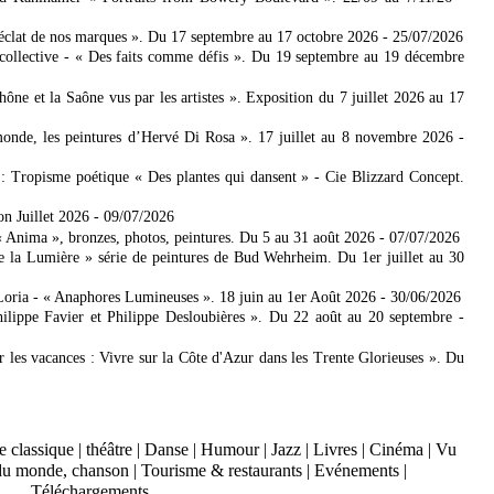
'éclat de nos marques ». Du 17 septembre au 17 octobre 2026
- 25/07/2026
collective - « Des faits comme défis ». Du 19 septembre au 19 décembre
 et la Saône vus par les artistes ». Exposition du 7 juillet 2026 au 17
nde, les peintures d’Hervé Di Rosa ». 17 juillet au 8 novembre 2026
-
: Tropisme poétique « Des plantes qui dansent » - Cie Blizzard Concept.
on Juillet 2026
- 09/07/2026
Anima », bronzes, photos, peintures. Du 5 au 31 août 2026
- 07/07/2026
e la Lumière » série de peintures de Bud Wehrheim. Du 1er juillet au 30
Loria - « Anaphores Lumineuses ». 18 juin au 1er Août 2026
- 30/06/2026
ilippe Favier et Philippe Desloubières ». Du 22 août au 20 septembre
-
er les vacances : Vivre sur la Côte d'Azur dans les Trente Glorieuses ». Du
 classique
|
théâtre
|
Danse
|
Humour
|
Jazz
|
Livres
|
Cinéma
|
Vu
du monde, chanson
|
Tourisme & restaurants
|
Evénements
|
Téléchargements