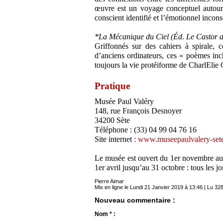
œuvre est un voyage conceptuel autour 
conscient identifié et l’émotionnel incons
*La Mécanique du Ciel (Éd. Le Castor a
Griffonnés sur des cahiers à spirale, co
d’anciens ordinateurs, ces « poèmes inc
toujours la vie protéiforme de CharlEli
Pratique
Musée Paul Valéry
148, rue François Desnoyer
34200 Sète
Téléphone : (33) 04 99 04 76 16
Site internet :
www.museepaulvalery-sete
Le musée est ouvert du 1er novembre au 3
1er avril jusqu’au 31 octobre : tous les 
Pierre Aimar
Mis en ligne le Lundi 21 Janvier 2019 à 13:46 | Lu 328
Nouveau commentaire :
Nom * :