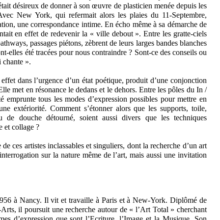
était désireux de donner à son œuvre de plasticien menée depuis les
vec New York, qui refermait alors les plaies du 11-Septembre,
uation, une correspondance intime. En écho même à sa démarche de
ait en effet de redevenir la « ville debout ». Entre les gratte-ciels
s pathways, passages piétons, zèbrent de leurs larges bandes blanches
ont-elles été tracées pour nous contraindre ? Sont-ce des conseils ou
i chante ».
effet dans l’urgence d’un état poétique, produit d’une conjonction
Elle met en résonance le dedans et le dehors. Entre les pôles du In /
lité emprunte tous les modes d’expression possibles pour mettre en
une extériorité. Comment s’étonner alors que les supports, toile,
u de douche détourné, soient aussi divers que les techniques
 et collage ?
 de ces artistes inclassables et singuliers, dont la recherche d’un art
interrogation sur la nature même de l’art, mais aussi une invitation
1956 à Nancy. Il vit et travaille à Paris et à New-York. Diplômé de
rts, il poursuit une recherche autour de « l’Art Total » cherchant
rmes d’expression que sont l’Ecriture, l’Image et la Musique. Son