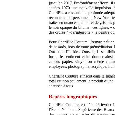
jusqu’en 2017. Profondément affecté, il 
années 1970 une nouvelle impulsion. A
CharlElie a ressenti une profonde adéq
reconstruction personnelle, New York tent
traités en nuances de noir et de gris, le
le noir opaque du bitume : ces lignes, « 
des ordres ? », s’interroge « le peintre qu
Pour CharlElie Couture, l’œuvre naît en 
de hasards, hors de toute préméditation. 
Out et de l’Inside / Outside, la sensibi
forme le sentiment et lui donner ainsi 
carton, papier, vinyle ou même ridea
employées, photographie, acrylique, huile
CharlElie Couture s’inscrit dans la lignée
total est non seulement le produit d’une 
adressée à tous.
Repères biographiques
CharlElie Couture, est né le 26 février 
l’École Nationale Supérieure des Beaux-A
des connexions entre les différentes fo