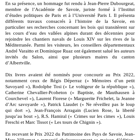
En sa présence, un hommage fut rendu à Jean-Pierre Dubourgeat,
membre de l’Académie de Savoie, juriste formé à l’Institut
d’études politiques de Paris et à l’Université Paris I. Il présenta
différents travaux consacrés à l’histoire de la Savoie, en
particulier ses recherches concernant les bois qui transitèrent sur
les cours d’eau des vallées alpines durant des décennies pour
rejoindre les chantiers navals de Louis XIV sur les rives de la
Méditerranée. Parmi les visiteurs, les conseillers départementaux
André Varaitto et Dominique Ruaz ont également salué les auteurs
invités du Salon, ainsi que plusieurs maires du canton
d’Albertville.
Dix livres avaient été nominés pour concourir au Prix 2022,
notamment ceux de Régis Déperraz (« Mémoires d’un petit
Savoyard »), Rodolphe Tosi (« Le voltigeur de la république »),
Catherine Chevallier-Pcoheton (« Baptiste, de Mauthausen à
Courchevel »), Laurent Fiorese (« Marguerite Frichelet, la Jeanne
d’Arc savoyarde »), Patrick Liaudet (« Ne réveillez pas le loup
qui dort »), Jean-François Arragain (Lucien Rose, la liberté
jusqu’au bout »), R.S. Hamiral (« Crimes sur les cimes »), Louis
Freschi et Marc Tissot (« Les tours de Chignin »).
En recevant le Prix 2022 du Patrimoine des Pays de Savoie, Jean-