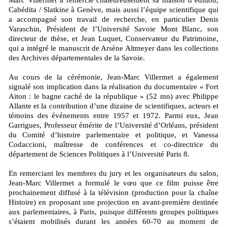
Marc Villermet a remercié chaleureusement sa maison d’édition,
Cabédita / Slatkine à Genève, mais aussi l’équipe scientifique qui
a accompagné son travail de recherche, en particulier Denis
Varaschin, Président de l’Université Savoie Mont Blanc, son
directeur de thèse, et Jean Luquet, Conservateur du Patrimoine,
qui a intégré le manuscrit de Arsène Altmeyer dans les collections
des Archives départementales de la Savoie.
Au cours de la cérémonie, Jean-Marc Villermet a également
signalé son implication dans la réalisation du documentaire « Fort
Aiton : le bagne caché de la république » (52 mn) avec Philippe
Allante et la contribution d’une dizaine de scientifiques, acteurs et
témoins des événements entre 1957 et 1972. Parmi eux, Jean
Garrigues, Professeur émérite de l’Université d’Orléans, président
du Comité d’histoire parlementaire et politique, et Vanessa
Codaccioni, maîtresse de conférences et co-directrice du
département de Sciences Politiques à l’Université Paris 8.
En remerciant les membres du jury et les organisateurs du salon,
Jean-Marc Villermet a formulé le vœu que ce film puisse être
prochainement diffusé à la télévision (production pour la chaîne
Histoire) en proposant une projection en avant-première destinée
aux parlementaires, à Paris, puisque différents groupes politiques
s’étaient mobilisés durant les années 60-70 au moment de