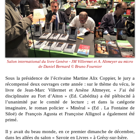
Salon international du livre Genève - JM Villermet et A. Altmeyer au micro
de Daniel Bernard © Bruno Fournier
Sous la présidence de l’écrivaine Martine Alix Coppier, le jury a
récompensé deux ouvrages cette année : sur le thème du vécu, le
livre de Jean-Marc Villermet et Arsène Altmeyer, « J’ai été
disciplinaire au Fort d’Aiton » (Ed. Cabédita) a été plébiscité à
l’unanimité par le comité de lecture ; et dans la catégorie
imaginaire, le roman policier « Minéral » (Ed . La Fontaine de
Siloë) de François Agusta et Françoise Allignol a également été
primé.
Il y avait du beau monde, en ce premier dimanche de décembre,
dans les allées du salon « Savoie en Livres » à Grésy-sur-Isère.