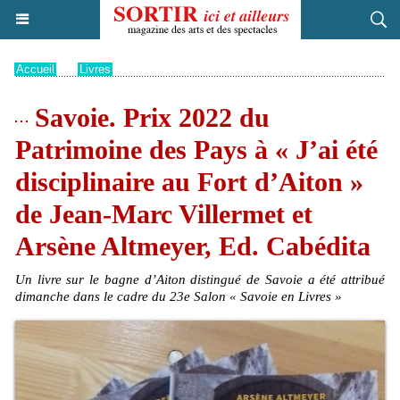
Accueil
>
Livres
Savoie. Prix 2022 du
Patrimoine des Pays à « J’ai été
disciplinaire au Fort d’Aiton »
de Jean-Marc Villermet et
Arsène Altmeyer, Ed. Cabédita
Un livre sur le bagne d’Aiton distingué de Savoie a été attribué
dimanche dans le cadre du 23e Salon « Savoie en Livres »