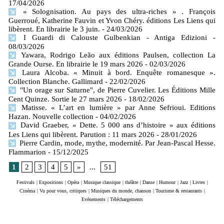
17/04/2026
« Solognisation. Au pays des ultra-riches » . François
Guerroué, Katherine Fauvin et Yvon Chéry. éditions Les Liens qui
libèrent. En librairie le 3 juin.
- 24/03/2026
I Guardi di Calouste Gulbenkian - Antiga Edizioni
-
08/03/2026
Yawara, Rodrigo Leão aux éditions Paulsen, collection La
Grande Ourse. En librairie le 19 mars 2026
- 02/03/2026
Laura Alcoba. « Minuit à bord. Enquête romanesque ».
Collection Blanche. Gallimard
- 22/02/2026
"Un orage sur Saturne", de Pierre Cuvelier. Les Éditions Mille
Cent Quinze. Sortie le 27 mars 2026
- 18/02/2026
Matisse. « L’art en lumière » par Anne Sefrioui. Editions
Hazan. Nouvelle collection
- 04/02/2026
David Graeber, « Dette. 5 000 ans d’histoire » aux éditions
Les Liens qui libèrent. Parution : 11 mars 2026
- 28/01/2026
Pierre Cardin, mode, mythe, modernité. Par Jean-Pascal Hesse.
Flammarion
- 15/12/2025
1
2
3
4
5
»
...
51
Festivals
|
Expositions
|
Opéra
|
Musique classique
|
théâtre
|
Danse
|
Humour
|
Jazz
|
Livres
|
Cinéma
|
Vu pour vous, critiques
|
Musiques du monde, chanson
|
Tourisme & restaurants
|
Evénements
|
Téléchargements