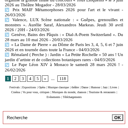
organise la grande finale du concours « Tous Éloquents » le 9 juin
2026 au Théâtre Mogador
- 28/03/2026
Prix MAIF Métamorphoses 2026 pour l'art et le vivant
-
26/03/2026
Valence, LUX Scène nationale : « Guêpes, grenouilles et
monstres ». Aurélie Saraf, Alexandros Markeas. Jeudi 30 avril
2026 / 20H
- 24/03/2026
Genève, Bains des Pâquis : « Dial-A-Poem Switzerland ». Du
28 mars au 10 mai 2026
- 20/03/2026
« La Dame de Pierre » au Dôme de Paris les 3, 4, 5, 6 et 7 juin
2026 et en tournée dans toute la France
- 04/03/2026
Rémalard ( Perche ) : Jardin « La Petite Rochelle » 50 ans ! Un
jardin d’artiste et de collections botaniques rares
- 04/03/2026
Le Pape Léon XIV à Monaco le samedi 28 mars 2026 !
-
26/02/2026
1
2
3
4
5
»
...
118
Festivals
|
Expositions
|
Opéra
|
Musique classique
|
théâtre
|
Danse
|
Humour
|
Jazz
|
Livres
|
Cinéma
|
Vu pour vous, critiques
|
Musiques du monde, chanson
|
Tourisme & restaurants
|
Evénements
|
Téléchargements