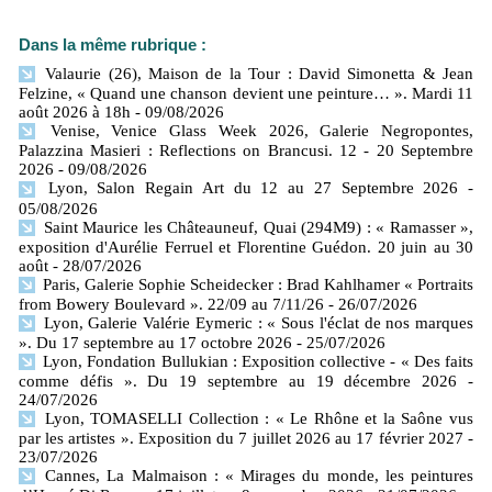
Dans la même rubrique :
Valaurie (26), Maison de la Tour : David Simonetta & Jean
Felzine, « Quand une chanson devient une peinture… ». Mardi 11
août 2026 à 18h
- 09/08/2026
Venise, Venice Glass Week 2026, Galerie Negropontes,
Palazzina Masieri : Reflections on Brancusi. 12 - 20 Septembre
2026
- 09/08/2026
Lyon, Salon Regain Art du 12 au 27 Septembre 2026
-
05/08/2026
Saint Maurice les Châteauneuf, Quai (294M9) : « Ramasser »,
exposition d'Aurélie Ferruel et Florentine Guédon. 20 juin au 30
août
- 28/07/2026
Paris, Galerie Sophie Scheidecker : Brad Kahlhamer « Portraits
from Bowery Boulevard ». 22/09 au 7/11/26
- 26/07/2026
Lyon, Galerie Valérie Eymeric : « Sous l'éclat de nos marques
». Du 17 septembre au 17 octobre 2026
- 25/07/2026
Lyon, Fondation Bullukian : Exposition collective - « Des faits
comme défis ». Du 19 septembre au 19 décembre 2026
-
24/07/2026
Lyon, TOMASELLI Collection : « Le Rhône et la Saône vus
par les artistes ». Exposition du 7 juillet 2026 au 17 février 2027
-
23/07/2026
Cannes, La Malmaison : « Mirages du monde, les peintures