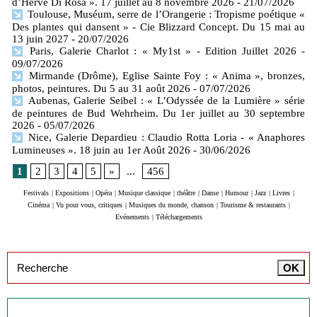
d’Hervé Di Rosa ». 17 juillet au 8 novembre 2026
- 21/07/2026
Toulouse, Muséum, serre de l’Orangerie : Tropisme poétique «
Des plantes qui dansent » - Cie Blizzard Concept. Du 15 mai au
13 juin 2027
- 20/07/2026
Paris, Galerie Charlot : « My1st » - Edition Juillet 2026
-
09/07/2026
Mirmande (Drôme), Eglise Sainte Foy : « Anima », bronzes,
photos, peintures. Du 5 au 31 août 2026
- 07/07/2026
Aubenas, Galerie Seibel : « L’Odyssée de la Lumière » série
de peintures de Bud Wehrheim. Du 1er juillet au 30 septembre
2026
- 05/07/2026
Nice, Galerie Depardieu : Claudio Rotta Loria - « Anaphores
Lumineuses ». 18 juin au 1er Août 2026
- 30/06/2026
1
2
3
4
5
»
...
456
Festivals
|
Expositions
|
Opéra
|
Musique classique
|
théâtre
|
Danse
|
Humour
|
Jazz
|
Livres
|
Cinéma
|
Vu pour vous, critiques
|
Musiques du monde, chanson
|
Tourisme & restaurants
|
Evénements
|
Téléchargements
Inscription à la newsletter