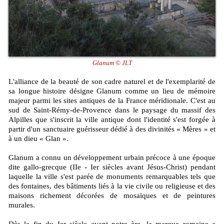
Glanum © JLT
L'alliance de la beauté de son cadre naturel et de l'exemplarité de
sa longue histoire désigne Glanum comme un lieu de mémoire
majeur parmi les sites antiques de la France méridionale. C'est au
sud de Saint-Rémy-de-Provence dans le paysage du massif des
Alpilles que s'inscrit la ville antique dont l'identité s'est forgée à
partir d'un sanctuaire guérisseur dédié à des divinités « Mères » et
à un dieu « Glan ».
Glanum a connu un développement urbain précoce à une époque
dite gallo-grecque (IIe - Ier siècles avant Jésus-Christ) pendant
laquelle la ville s'est parée de monuments remarquables tels que
des fontaines, des bâtiments liés à la vie civile ou religieuse et des
maisons richement décorées de mosaïques et de peintures
murales.
Dès la fin du Ier siècle avant notre ère, la marque romaine a