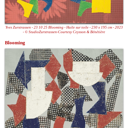
Yves Zurstrassen - 23 10 25 Blooming - Huile sur toile - 230 x 195 cm - 2023
- © StudioZurstrassen-Courtesy Ceysson & Bénétière
Blooming