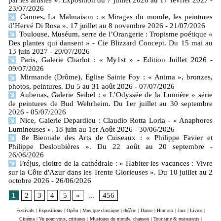
par les artistes ». Exposition du 7 juillet 2026 au 17 février 2027
-
23/07/2026
Cannes, La Malmaison : « Mirages du monde, les peintures
d’Hervé Di Rosa ». 17 juillet au 8 novembre 2026
- 21/07/2026
Toulouse, Muséum, serre de l’Orangerie : Tropisme poétique «
Des plantes qui dansent » - Cie Blizzard Concept. Du 15 mai au
13 juin 2027
- 20/07/2026
Paris, Galerie Charlot : « My1st » - Edition Juillet 2026
-
09/07/2026
Mirmande (Drôme), Eglise Sainte Foy : « Anima », bronzes,
photos, peintures. Du 5 au 31 août 2026
- 07/07/2026
Aubenas, Galerie Seibel : « L’Odyssée de la Lumière » série
de peintures de Bud Wehrheim. Du 1er juillet au 30 septembre
2026
- 05/07/2026
Nice, Galerie Depardieu : Claudio Rotta Loria - « Anaphores
Lumineuses ». 18 juin au 1er Août 2026
- 30/06/2026
8e Biennale des Arts de Cuiseaux : « Philippe Favier et
Philippe Desloubières ». Du 22 août au 20 septembre
-
26/06/2026
Fréjus, cloitre de la cathédrale : « Habiter les vacances : Vivre
sur la Côte d'Azur dans les Trente Glorieuses ». Du 10 juillet au 2
octobre 2026
- 26/06/2026
1
2
3
4
5
»
...
456
Festivals
|
Expositions
|
Opéra
|
Musique classique
|
théâtre
|
Danse
|
Humour
|
Jazz
|
Livres
|
Cinéma
|
Vu pour vous, critiques
|
Musiques du monde, chanson
|
Tourisme & restaurants
|