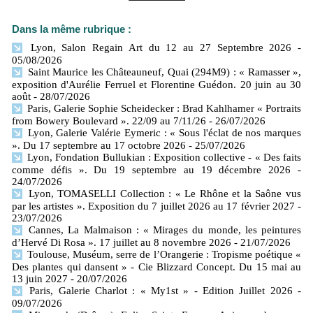
Dans la même rubrique :
Lyon, Salon Regain Art du 12 au 27 Septembre 2026
-
05/08/2026
Saint Maurice les Châteauneuf, Quai (294M9) : « Ramasser »,
exposition d'Aurélie Ferruel et Florentine Guédon. 20 juin au 30
août
- 28/07/2026
Paris, Galerie Sophie Scheidecker : Brad Kahlhamer « Portraits
from Bowery Boulevard ». 22/09 au 7/11/26
- 26/07/2026
Lyon, Galerie Valérie Eymeric : « Sous l'éclat de nos marques
». Du 17 septembre au 17 octobre 2026
- 25/07/2026
Lyon, Fondation Bullukian : Exposition collective - « Des faits
comme défis ». Du 19 septembre au 19 décembre 2026
-
24/07/2026
Lyon, TOMASELLI Collection : « Le Rhône et la Saône vus
par les artistes ». Exposition du 7 juillet 2026 au 17 février 2027
-
23/07/2026
Cannes, La Malmaison : « Mirages du monde, les peintures
d’Hervé Di Rosa ». 17 juillet au 8 novembre 2026
- 21/07/2026
Toulouse, Muséum, serre de l’Orangerie : Tropisme poétique «
Des plantes qui dansent » - Cie Blizzard Concept. Du 15 mai au
13 juin 2027
- 20/07/2026
Paris, Galerie Charlot : « My1st » - Edition Juillet 2026
-
09/07/2026