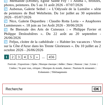
Mirmande (Drôme), Eglise Sainte Foy : « Anima », bronzes,
photos, peintures. Du 5 au 31 août 2026
- 07/07/2026
Aubenas, Galerie Seibel : « L’Odyssée de la Lumière » série
de peintures de Bud Wehrheim. Du 1er juillet au 30 septembre
2026
- 05/07/2026
Nice, Galerie Depardieu : Claudio Rotta Loria - « Anaphores
Lumineuses ». 18 juin au 1er Août 2026
- 30/06/2026
8e Biennale des Arts de Cuiseaux : « Philippe Favier et
Philippe Desloubières ». Du 22 août au 20 septembre
-
26/06/2026
Fréjus, cloitre de la cathédrale : « Habiter les vacances : Vivre
sur la Côte d'Azur dans les Trente Glorieuses ». Du 10 juillet au 2
octobre 2026
- 26/06/2026
1
2
3
4
5
»
...
456
Festivals
|
Expositions
|
Opéra
|
Musique classique
|
théâtre
|
Danse
|
Humour
|
Jazz
|
Livres
|
Cinéma
|
Vu pour vous, critiques
|
Musiques du monde, chanson
|
Tourisme & restaurants
|
Evénements
|
Téléchargements
Inscription à la newsletter