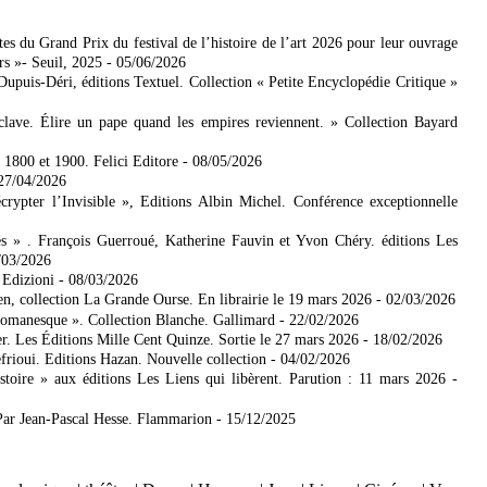
es du Grand Prix du festival de l’histoire de l’art 2026 pour leur ouvrage
rs »- Seuil, 2025
- 05/06/2026
 Dupuis-Déri, éditions Textuel. Collection « Petite Encyclopédie Critique »
lave. Élire un pape quand les empires reviennent. » Collection Bayard
e 1800 et 1900. Felici Editore
- 08/05/2026
 27/04/2026
ypter l’Invisible », Editions Albin Michel. Conférence exceptionnelle
es » . François Guerroué, Katherine Fauvin et Yvon Chéry. éditions Les
/03/2026
 Edizioni
- 08/03/2026
n, collection La Grande Ourse. En librairie le 19 mars 2026
- 02/03/2026
romanesque ». Collection Blanche. Gallimard
- 22/02/2026
r. Les Éditions Mille Cent Quinze. Sortie le 27 mars 2026
- 18/02/2026
frioui. Editions Hazan. Nouvelle collection
- 04/02/2026
toire » aux éditions Les Liens qui libèrent. Parution : 11 mars 2026
-
Par Jean-Pascal Hesse. Flammarion
- 15/12/2025