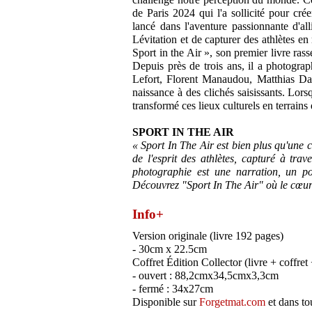
de Paris 2024 qui l'a sollicité pour cr
lancé dans l'aventure passionnante d'al
Lévitation et de capturer des athlètes 
Sport in the Air », son premier livre rass
Depuis près de trois ans, il a photogra
Lefort, Florent Manaudou, Matthias Dan
naissance à des clichés saisissants. Lorsq
transformé ces lieux culturels en terrain
SPORT IN THE AIR
« Sport In The Air est bien plus qu'une c
de l'esprit des athlètes, capturé à tra
photographie est une narration, un po
Découvrez "Sport In The Air" où le cœur 
Info+
Version originale (livre 192 pages)
- 30cm x 22.5cm
Coffret Édition Collector (livre + coffret
- ouvert : 88,2cmx34,5cmx3,3cm
- fermé : 34x27cm
Disponible sur
Forgetmat.com
et dans to