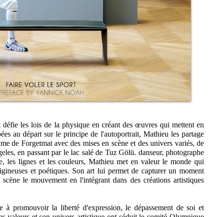
t défie les lois de la physique en créant des œuvres qui mettent en
es au départ sur le principe de l'autoportrait, Mathieu les partage
yme de Forgetmat avec des mises en scène et des univers variés, de
eles, en passant par le lac salé de Tuz Gölü. danseur, photographe
ure, les lignes et les couleurs, Mathieu met en valeur le monde qui
rtigineuses et poétiques. Son art lui permet de capturer un moment
n scène le mouvement en l'intégrant dans des créations artistiques
e à promouvoir la liberté d'expression, le dépassement de soi et
s valeurs et son univers artistique ont séduit le comité Olympique