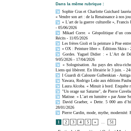
Dans la même rubrique :
Sophie Cras et Charlotte Guichard lauréat
« Vendre son art : de la Renaissance à nos jou
« L'art de la guerre culturelle », Francis
- 05/06/2026
Mikael Corre. « Géopolitique d’un conc
Récits
- 11/05/2026
Les frères Gioli et la peinture à Pise entr
« OX : Peinture libre ». Éditions Skira
-
Gordes. Yaguel Didier : « L’Art de Décr
9/05/2026
- 17/04/2026
« Solognisation. Au pays des ultra-rich
Liens qui libèrent. En librairie le 3 juin.
- 24
I Guardi di Calouste Gulbenkian - Antiga
Yawara, Rodrigo Leão aux éditions Paulse
Laura Alcoba. « Minuit à bord. Enquête 
"Un orage sur Saturne", de Pierre Cuvelie
Matisse. « L’art en lumière » par Anne Se
David Graeber, « Dette. 5 000 ans d’his
28/01/2026
Pierre Cardin, mode, mythe, modernité. 
1
2
3
4
5
»
...
51