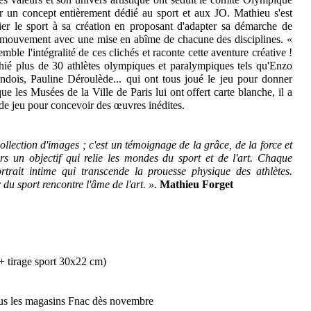
éer un concept entièrement dédié au sport et aux JO. Mathieu s'est
lier le sport à sa création en proposant d'adapter sa démarche de
en mouvement avec une mise en abîme de chacune des disciplines. «
emble l'intégralité de ces clichés et raconte cette aventure créative !
phié plus de 30 athlètes olympiques et paralympiques tels qu'Enzo
dois, Pauline Déroulède... qui ont tous joué le jeu pour donner
ue les Musées de la Ville de Paris lui ont offert carte blanche, il a
s de jeu pour concevoir des œuvres inédites.
ollection d'images ; c'est un témoignage de la grâce, de la force et
vers un objectif qui relie les mondes du sport et de l'art. Chaque
rtrait intime qui transcende la prouesse physique des athlètes.
du sport rencontre l'âme de l'art. »
.
Mathieu Forget
 + tirage sport 30x22 cm)
us les magasins Fnac dès novembre