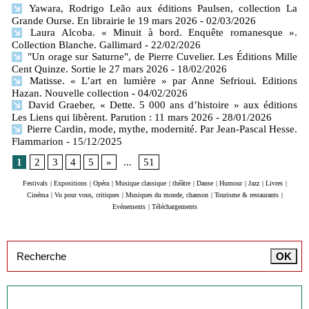
Yawara, Rodrigo Leão aux éditions Paulsen, collection La
Grande Ourse. En librairie le 19 mars 2026
- 02/03/2026
Laura Alcoba. « Minuit à bord. Enquête romanesque ».
Collection Blanche. Gallimard
- 22/02/2026
"Un orage sur Saturne", de Pierre Cuvelier. Les Éditions Mille
Cent Quinze. Sortie le 27 mars 2026
- 18/02/2026
Matisse. « L’art en lumière » par Anne Sefrioui. Editions
Hazan. Nouvelle collection
- 04/02/2026
David Graeber, « Dette. 5 000 ans d’histoire » aux éditions
Les Liens qui libèrent. Parution : 11 mars 2026
- 28/01/2026
Pierre Cardin, mode, mythe, modernité. Par Jean-Pascal Hesse.
Flammarion
- 15/12/2025
1
2
3
4
5
»
...
51
Festivals
|
Expositions
|
Opéra
|
Musique classique
|
théâtre
|
Danse
|
Humour
|
Jazz
|
Livres
|
Cinéma
|
Vu pour vous, critiques
|
Musiques du monde, chanson
|
Tourisme & restaurants
|
Evénements
|
Téléchargements
Inscription à la newsletter