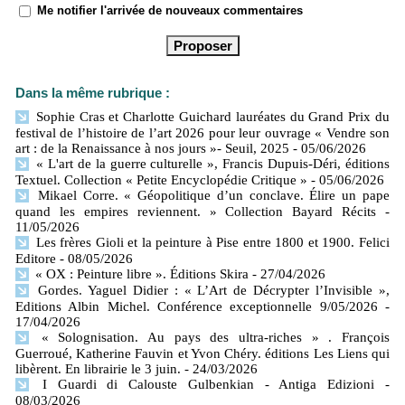
Me notifier l'arrivée de nouveaux commentaires
Dans la même rubrique :
Sophie Cras et Charlotte Guichard lauréates du Grand Prix du
festival de l’histoire de l’art 2026 pour leur ouvrage « Vendre son
art : de la Renaissance à nos jours »- Seuil, 2025
- 05/06/2026
« L'art de la guerre culturelle », Francis Dupuis-Déri, éditions
Textuel. Collection « Petite Encyclopédie Critique »
- 05/06/2026
Mikael Corre. « Géopolitique d’un conclave. Élire un pape
quand les empires reviennent. » Collection Bayard Récits
-
11/05/2026
Les frères Gioli et la peinture à Pise entre 1800 et 1900. Felici
Editore
- 08/05/2026
« OX : Peinture libre ». Éditions Skira
- 27/04/2026
Gordes. Yaguel Didier : « L’Art de Décrypter l’Invisible »,
Editions Albin Michel. Conférence exceptionnelle 9/05/2026
-
17/04/2026
« Solognisation. Au pays des ultra-riches » . François
Guerroué, Katherine Fauvin et Yvon Chéry. éditions Les Liens qui
libèrent. En librairie le 3 juin.
- 24/03/2026
I Guardi di Calouste Gulbenkian - Antiga Edizioni
-
08/03/2026