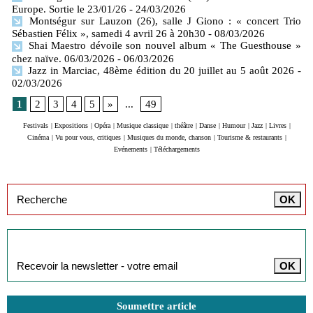
Europe. Sortie le 23/01/26
- 24/03/2026
Montségur sur Lauzon (26), salle J Giono : « concert Trio
Sébastien Félix », samedi 4 avril 26 à 20h30
- 08/03/2026
Shai Maestro dévoile son nouvel album « The Guesthouse »
chez naïve. 06/03/2026
- 06/03/2026
Jazz in Marciac, 48ème édition du 20 juillet au 5 août 2026
-
02/03/2026
1
2
3
4
5
»
...
49
Festivals
|
Expositions
|
Opéra
|
Musique classique
|
théâtre
|
Danse
|
Humour
|
Jazz
|
Livres
|
Cinéma
|
Vu pour vous, critiques
|
Musiques du monde, chanson
|
Tourisme & restaurants
|
Evénements
|
Téléchargements
Inscription à la newsletter
Soumettre article