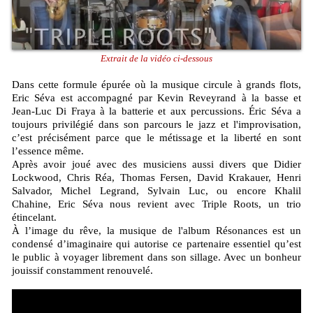
Extrait de la vidéo ci-dessous
Dans cette formule épurée où la musique circule à grands flots,
Eric Séva est accompagné par Kevin Reveyrand à la basse et
Jean-Luc Di Fraya à la batterie et aux percussions. Éric Séva a
toujours privilégié dans son parcours le jazz et l'improvisation,
cʼest précisément parce que le métissage et la liberté en sont
lʼessence même.
Après avoir joué avec des musiciens aussi divers que Didier
Lockwood, Chris Réa, Thomas Fersen, David Krakauer, Henri
Salvador, Michel Legrand, Sylvain Luc, ou encore Khalil
Chahine, Eric Séva nous revient avec Triple Roots, un trio
étincelant.
À lʼimage du rêve, la musique de l'album Résonances est un
condensé dʼimaginaire qui autorise ce partenaire essentiel quʼest
le public à voyager librement dans son sillage. Avec un bonheur
jouissif constamment renouvelé.