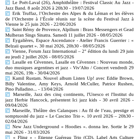
Le Poët-Laval (26), Amphithéâtre : Festival Classic Au Jazz -
Jazz Band. 8 août 2026 à 20h30
- 19/07/2026
Erik Truffaz, l’Orchestre des Alpes & du Léman et les élèves
de l’Orchestre à l’École réunis sur la scène du Festival Jazz à
Vienne le 25 juin 2026
- 22/06/2026
Saint Rémy de Provence, Alpilium : Brass Messengers et Gead
Mulheran Sings Sinatra. Samedi 11 juillet 2026
- 08/05/2026
Eygalières, Espace Ascendance - Atelier Francis Guerrier : «
Belzaii quartet ». 30 mai 2026, 20h30
- 08/05/2026
Vienne, Forum Jazz International – 2° édition du lundi 29 juin
au jeudi 2 juillet 2026
- 08/05/2026
Lasalle en Cévennes, Lasalle en Cévennes : Nouveau monde,
duo musiques argentines et jazz - Viv'Alto / Concert vendredi 29
mai 2026, 19h
- 30/04/2026
Kamil Rustam. Nouvel album Listen Up! avec Eddie Brown,
Billy Valentine, Amy Keys, Arnold McCuller, Patrice Rushen,
Pino Palladino...
- 13/04/2026
Marseille, Jazz des cinq continents, l'Unesco et l'Institut du
jazz Herbie Hancock, présentent Ici jazz kids - 30 avril 2026
-
09/04/2026
Marseille, Théâtre des Calanques : Au fil de l’eau, prestige et
somptuosité du jazz « Le Cascino Trio ». 10 avril 2026 – 20h30
-
02/04/2026
New Jazz Underground « Hoodies ». donna lee. Sortie le 29
mai 2026
- 31/03/2026
« Fling » - Etienne Guéreau Trio (CD). Label Arts Culture