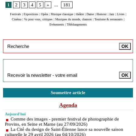
1
2
3
4
5
»
...
181
Festivals
|
Expositions
|
Opéra
|
Musique classique
|
théâtre
|
Danse
|
Humour
|
Jazz
|
Livres
|
Cinéma
|
Vu pour vous, critiques
|
Musiques du monde, chanson
|
Tourisme & restaurants
|
Evénements
|
Téléchargements
Inscription à la newsletter
Soumettre article
Agenda
Aujourd'hui
Comme des images - premier festival de photographie de
Provins, en Seine et Marne (au 27/09/2026)
La Cité du design de Saint-Étienne lance sa nouvelle saison
culturelle le 29 avril 2026 (au 04/10/2026)