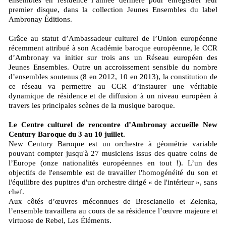
ensembles en résidence l’année dernière pour enregistrer leur
premier disque, dans la collection Jeunes Ensembles du label
Ambronay Éditions.
Grâce au statut d’Ambassadeur culturel de l’Union européenne
récemment attribué à son Académie baroque européenne, le CCR
d’Ambronay va initier sur trois ans un Réseau européen des
Jeunes Ensembles. Outre un accroissement sensible du nombre
d’ensembles soutenus (8 en 2012, 10 en 2013), la constitution de
ce réseau va permettre au CCR d’instaurer une véritable
dynamique de résidence et de diffusion à un niveau européen à
travers les principales scènes de la musique baroque.
Le Centre culturel de rencontre d’Ambronay accueille New
Century Baroque du 3 au 10 juillet.
New Century Baroque est un orchestre à géométrie variable
pouvant compter jusqu'à 27 musiciens issus des quatre coins de
l’Europe (onze nationalités européennes en tout !). L’un des
objectifs de l'ensemble est de travailler l'homogénéité du son et
l'équilibre des pupitres d'un orchestre dirigé « de l'intérieur », sans
chef.
Aux côtés d’œuvres méconnues de Brescianello et Zelenka,
l’ensemble travaillera au cours de sa résidence l’œuvre majeure et
virtuose de Rebel, Les Éléments.