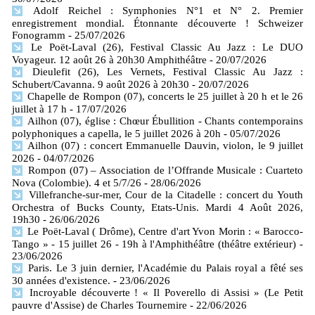
Adolf Reichel : Symphonies N°1 et N° 2. Premier
enregistrement mondial. Étonnante découverte ! Schweizer
Fonogramm
- 25/07/2026
Le Poët-Laval (26), Festival Classic Au Jazz : Le DUO
Voyageur. 12 août 26 à 20h30 Amphithéâtre
- 20/07/2026
Dieulefit (26), Les Vernets, Festival Classic Au Jazz :
Schubert/Cavanna. 9 août 2026 à 20h30
- 20/07/2026
Chapelle de Rompon (07), concerts le 25 juillet à 20 h et le 26
juillet à 17 h
- 17/07/2026
Ailhon (07), église : Chœur Ébullition - Chants contemporains
polyphoniques a capella, le 5 juillet 2026 à 20h
- 05/07/2026
Ailhon (07) : concert Emmanuelle Dauvin, violon, le 9 juillet
2026
- 04/07/2026
Rompon (07) – Association de l’Offrande Musicale : Cuarteto
Nova (Colombie). 4 et 5/7/26
- 28/06/2026
Villefranche-sur-mer, Cour de la Citadelle : concert du Youth
Orchestra of Bucks County, Etats-Unis. Mardi 4 Août 2026,
19h30
- 26/06/2026
Le Poët-Laval ( Drôme), Centre d'art Yvon Morin : « Barocco-
Tango » - 15 juillet 26 - 19h à l'Amphithéâtre (théâtre extérieur)
-
23/06/2026
Paris. Le 3 juin dernier, l'Académie du Palais royal a fêté ses
30 années d'existence.
- 23/06/2026
Incroyable découverte ! « Il Poverello di Assisi » (Le Petit
pauvre d'Assise) de Charles Tournemire
- 22/06/2026