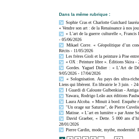
Dans la même rubrique :
Sophie Cras et Charlotte Guichard lauréat
« Vendre son art : de la Renaissance à nos jou
« L'art de la guerre culturelle », Francis
- 05/06/2026
Mikael Corre. « Géopolitique d’un conc
Récits
- 11/05/2026
Les frères Gioli et la peinture à Pise entr
« OX : Peinture libre ». Éditions Skira
-
Gordes. Yaguel Didier : « L’Art de Décr
9/05/2026
- 17/04/2026
« Solognisation. Au pays des ultra-rich
Liens qui libèrent. En librairie le 3 juin.
- 24
I Guardi di Calouste Gulbenkian - Antiga
Yawara, Rodrigo Leão aux éditions Paulse
Laura Alcoba. « Minuit à bord. Enquête 
"Un orage sur Saturne", de Pierre Cuvelie
Matisse. « L’art en lumière » par Anne Se
David Graeber, « Dette. 5 000 ans d’his
28/01/2026
Pierre Cardin, mode, mythe, modernité. 