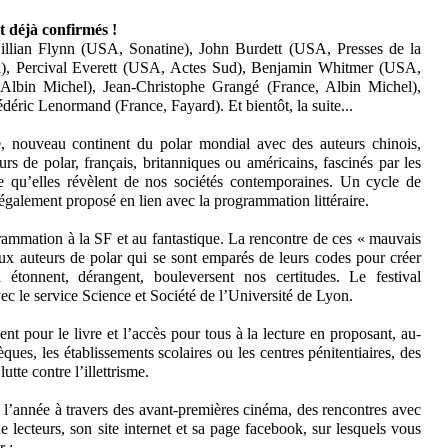
 déjà confirmés !
ian Flynn (USA, Sonatine), John Burdett (USA, Presses de la
i), Percival Everett (USA, Actes Sud), Benjamin Whitmer (USA,
 Albin Michel), Jean-Christophe Grangé (France, Albin Michel),
ric Lenormand (France, Fayard). Et bientôt, la suite...
ie, nouveau continent du polar mondial avec des auteurs chinois,
rs de polar, français, britanniques ou américains, fascinés par les
ce qu’elles révèlent de nos sociétés contemporaines. Un cycle de
a également proposé en lien avec la programmation littéraire.
ammation à la SF et au fantastique. La rencontre de ces « mauvais
ux auteurs de polar qui se sont emparés de leurs codes pour créer
ui étonnent, dérangent, bouleversent nos certitudes. Le festival
ec le service Science et Société de l’Université de Lyon.
t pour le livre et l’accès pour tous à la lecture en proposant, au-
ques, les établissements scolaires ou les centres pénitentiaires, des
utte contre l’illettrisme.
e l’année à travers des avant-premières cinéma, des rencontres avec
e lecteurs, son site internet et sa page facebook, sur lesquels vous
r :