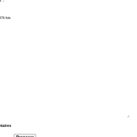
476 fois
ntaires