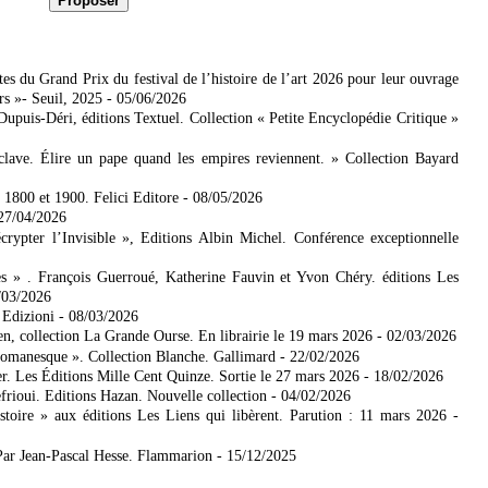
es du Grand Prix du festival de l’histoire de l’art 2026 pour leur ouvrage
rs »- Seuil, 2025
- 05/06/2026
 Dupuis-Déri, éditions Textuel. Collection « Petite Encyclopédie Critique »
lave. Élire un pape quand les empires reviennent. » Collection Bayard
e 1800 et 1900. Felici Editore
- 08/05/2026
 27/04/2026
ypter l’Invisible », Editions Albin Michel. Conférence exceptionnelle
es » . François Guerroué, Katherine Fauvin et Yvon Chéry. éditions Les
/03/2026
 Edizioni
- 08/03/2026
n, collection La Grande Ourse. En librairie le 19 mars 2026
- 02/03/2026
romanesque ». Collection Blanche. Gallimard
- 22/02/2026
r. Les Éditions Mille Cent Quinze. Sortie le 27 mars 2026
- 18/02/2026
frioui. Editions Hazan. Nouvelle collection
- 04/02/2026
toire » aux éditions Les Liens qui libèrent. Parution : 11 mars 2026
-
Par Jean-Pascal Hesse. Flammarion
- 15/12/2025