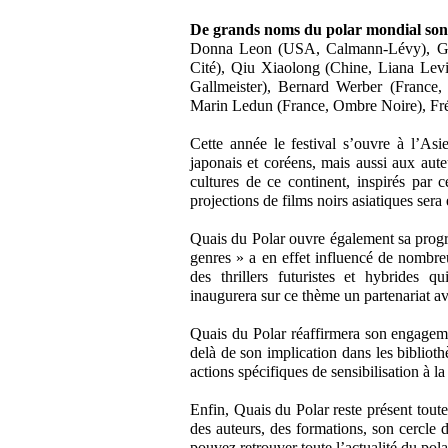
De grands noms du polar mondial sont
Donna Leon (USA, Calmann-Lévy), Gill
Cité), Qiu Xiaolong (Chine, Liana Lev
Gallmeister), Bernard Werber (France,
Marin Ledun (France, Ombre Noire), Frédé
Cette année le festival s’ouvre à l’As
japonais et coréens, mais aussi aux auteu
cultures de ce continent, inspirés par 
projections de films noirs asiatiques ser
Quais du Polar ouvre également sa progr
genres » a en effet influencé de nombre
des thrillers futuristes et hybrides q
inaugurera sur ce thème un partenariat av
Quais du Polar réaffirmera son engagemen
delà de son implication dans les bibliothè
actions spécifiques de sensibilisation à la l
Enfin, Quais du Polar reste présent tout
des auteurs, des formations, son cercle d
pouvez retrouver toute l’actualité du pola