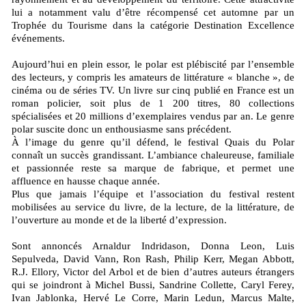
lui a notamment valu d’être récompensé cet automne par un
Trophée du Tourisme dans la catégorie Destination Excellence
événements.
Aujourd’hui en plein essor, le polar est plébiscité par l’ensemble
des lecteurs, y compris les amateurs de littérature « blanche », de
cinéma ou de séries TV. Un livre sur cinq publié en France est un
roman policier, soit plus de 1 200 titres, 80 collections
spécialisées et 20 millions d’exemplaires vendus par an. Le genre
polar suscite donc un enthousiasme sans précédent.
À l’image du genre qu’il défend, le festival Quais du Polar
connaît un succès grandissant. L’ambiance chaleureuse, familiale
et passionnée reste sa marque de fabrique, et permet une
affluence en hausse chaque année.
Plus que jamais l’équipe et l’association du festival restent
mobilisées au service du livre, de la lecture, de la littérature, de
l’ouverture au monde et de la liberté d’expression.
Sont annoncés Arnaldur Indridason, Donna Leon, Luis
Sepulveda, David Vann, Ron Rash, Philip Kerr, Megan Abbott,
R.J. Ellory, Victor del Arbol et de bien d’autres auteurs étrangers
qui se joindront à Michel Bussi, Sandrine Collette, Caryl Ferey,
Ivan Jablonka, Hervé Le Corre, Marin Ledun, Marcus Malte,