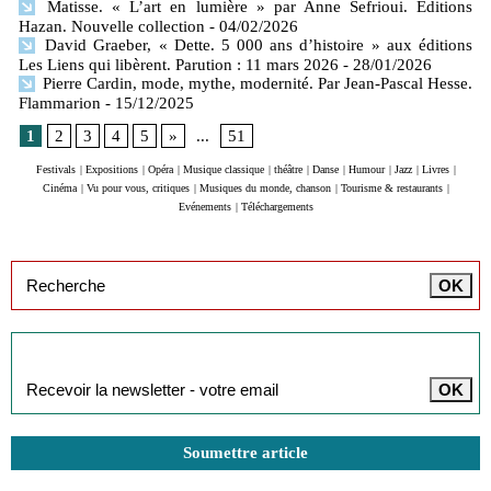
Matisse. « L’art en lumière » par Anne Sefrioui. Editions
Hazan. Nouvelle collection
- 04/02/2026
David Graeber, « Dette. 5 000 ans d’histoire » aux éditions
Les Liens qui libèrent. Parution : 11 mars 2026
- 28/01/2026
Pierre Cardin, mode, mythe, modernité. Par Jean-Pascal Hesse.
Flammarion
- 15/12/2025
1
2
3
4
5
»
...
51
Festivals
|
Expositions
|
Opéra
|
Musique classique
|
théâtre
|
Danse
|
Humour
|
Jazz
|
Livres
|
Cinéma
|
Vu pour vous, critiques
|
Musiques du monde, chanson
|
Tourisme & restaurants
|
Evénements
|
Téléchargements
Inscription à la newsletter
Soumettre article