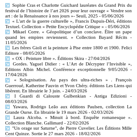
Sophie Cras et Charlotte Guichard lauréates du Grand Prix du
festival de l’histoire de l’art 2026 pour leur ouvrage « Vendre son
art : de la Renaissance à nos jours »- Seuil, 2025
- 05/06/2026
« L'art de la guerre culturelle », Francis Dupuis-Déri, éditions
Textuel. Collection « Petite Encyclopédie Critique »
- 05/06/2026
Mikael Corre. « Géopolitique d’un conclave. Élire un pape
quand les empires reviennent. » Collection Bayard Récits
-
11/05/2026
Les frères Gioli et la peinture à Pise entre 1800 et 1900. Felici
Editore
- 08/05/2026
« OX : Peinture libre ». Éditions Skira
- 27/04/2026
Gordes. Yaguel Didier : « L’Art de Décrypter l’Invisible »,
Editions Albin Michel. Conférence exceptionnelle 9/05/2026
-
17/04/2026
« Solognisation. Au pays des ultra-riches » . François
Guerroué, Katherine Fauvin et Yvon Chéry. éditions Les Liens qui
libèrent. En librairie le 3 juin.
- 24/03/2026
I Guardi di Calouste Gulbenkian - Antiga Edizioni
-
08/03/2026
Yawara, Rodrigo Leão aux éditions Paulsen, collection La
Grande Ourse. En librairie le 19 mars 2026
- 02/03/2026
Laura Alcoba. « Minuit à bord. Enquête romanesque ».
Collection Blanche. Gallimard
- 22/02/2026
"Un orage sur Saturne", de Pierre Cuvelier. Les Éditions Mille
Cent Quinze. Sortie le 27 mars 2026
- 18/02/2026