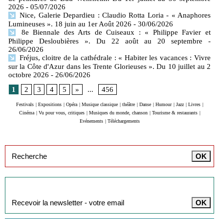
2026
- 05/07/2026
Nice, Galerie Depardieu : Claudio Rotta Loria - « Anaphores
Lumineuses ». 18 juin au 1er Août 2026
- 30/06/2026
8e Biennale des Arts de Cuiseaux : « Philippe Favier et
Philippe Desloubières ». Du 22 août au 20 septembre
-
26/06/2026
Fréjus, cloitre de la cathédrale : « Habiter les vacances : Vivre
sur la Côte d'Azur dans les Trente Glorieuses ». Du 10 juillet au 2
octobre 2026
- 26/06/2026
1
2
3
4
5
»
...
456
Festivals
|
Expositions
|
Opéra
|
Musique classique
|
théâtre
|
Danse
|
Humour
|
Jazz
|
Livres
|
Cinéma
|
Vu pour vous, critiques
|
Musiques du monde, chanson
|
Tourisme & restaurants
|
Evénements
|
Téléchargements
Inscription à la newsletter