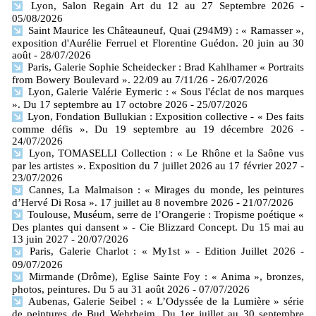
Lyon, Salon Regain Art du 12 au 27 Septembre 2026
-
05/08/2026
Saint Maurice les Châteauneuf, Quai (294M9) : « Ramasser »,
exposition d'Aurélie Ferruel et Florentine Guédon. 20 juin au 30
août
- 28/07/2026
Paris, Galerie Sophie Scheidecker : Brad Kahlhamer « Portraits
from Bowery Boulevard ». 22/09 au 7/11/26
- 26/07/2026
Lyon, Galerie Valérie Eymeric : « Sous l'éclat de nos marques
». Du 17 septembre au 17 octobre 2026
- 25/07/2026
Lyon, Fondation Bullukian : Exposition collective - « Des faits
comme défis ». Du 19 septembre au 19 décembre 2026
-
24/07/2026
Lyon, TOMASELLI Collection : « Le Rhône et la Saône vus
par les artistes ». Exposition du 7 juillet 2026 au 17 février 2027
-
23/07/2026
Cannes, La Malmaison : « Mirages du monde, les peintures
d’Hervé Di Rosa ». 17 juillet au 8 novembre 2026
- 21/07/2026
Toulouse, Muséum, serre de l’Orangerie : Tropisme poétique «
Des plantes qui dansent » - Cie Blizzard Concept. Du 15 mai au
13 juin 2027
- 20/07/2026
Paris, Galerie Charlot : « My1st » - Edition Juillet 2026
-
09/07/2026
Mirmande (Drôme), Eglise Sainte Foy : « Anima », bronzes,
photos, peintures. Du 5 au 31 août 2026
- 07/07/2026
Aubenas, Galerie Seibel : « L’Odyssée de la Lumière » série
de peintures de Bud Wehrheim. Du 1er juillet au 30 septembre