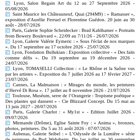
Lyon, Salon Regain Art du 12 au 27 Septembre 2026
-
05/08/2026
Saint Maurice les Châteauneuf, Quai (294M9) : « Ramasser »,
exposition d'Aurélie Ferruel et Florentine Guédon. 20 juin au 30
août
- 28/07/2026
Paris, Galerie Sophie Scheidecker : Brad Kahlhamer « Portraits
from Bowery Boulevard ». 22/09 au 7/11/26
- 26/07/2026
Lyon, Galerie Valérie Eymeric : « Sous l'éclat de nos marques
». Du 17 septembre au 17 octobre 2026
- 25/07/2026
Lyon, Fondation Bullukian : Exposition collective - « Des faits
comme défis ». Du 19 septembre au 19 décembre 2026
-
24/07/2026
Lyon, TOMASELLI Collection : « Le Rhône et la Saône vus
par les artistes ». Exposition du 7 juillet 2026 au 17 février 2027
-
23/07/2026
Cannes, La Malmaison : « Mirages du monde, les peintures
d’Hervé Di Rosa ». 17 juillet au 8 novembre 2026
- 21/07/2026
Toulouse, Muséum, serre de l’Orangerie : Tropisme poétique «
Des plantes qui dansent » - Cie Blizzard Concept. Du 15 mai au
13 juin 2027
- 20/07/2026
Paris, Galerie Charlot : « My1st » - Edition Juillet 2026
-
09/07/2026
Mirmande (Drôme), Eglise Sainte Foy : « Anima », bronzes,
photos, peintures. Du 5 au 31 août 2026
- 07/07/2026
Aubenas, Galerie Seibel : « L’Odyssée de la Lumière » série
de peintures de Bud Wehrheim. Du 1er juillet au 30 septembre