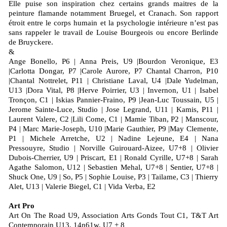
Elle puise son inspiration chez certains grands maitres de la
peinture flamande notamment Bruegel, et Cranach. Son rapport
étroit entre le corps humain et la psychologie intérieure n’est pas
sans rappeler le travail de Louise Bourgeois ou encore Berlinde
de Bruyckere.
&
Ange Bonello, P6 | Anna Preis, U9 |Bourdon Veronique, E3
|Carlotta Dongar, P7 |Carole Aurore, P7 Chantal Charron, P10
|Chantal Nottrelet, P11 | Christiane Laval, U4 |Dale Yudelman,
U13 |Dora Vital, P8 |Herve Poirrier, U3 | Invernon, U1 | Isabel
Tronçon, C1 | Iskias Pannier-Fraino, P9 |Jean-Luc Toussain, U5 |
Jerome Sainte-Luce, Studio | Jose Legrand, U11 | Kamis, P11 |
Laurent Valere, C2 |Lili Come, C1 | Mamie Tiban, P2 | Manscour,
P4 | Marc Marie-Joseph, U10 |Marie Gauthier, P9 |May Clemente,
P1 | Michele Arretche, U2 | Nadine Lejeune, E4 | Nana
Pressouyre, Studio | Norville Guirouard-Aizee, U7+8 | Olivier
Dubois-Cherrier, U9 | Priscart, E1 | Ronald Cyrille, U7+8 | Sarah
Agathe Salomon, U12 | Sebastien Mehal, U7+8 | Sentier, U7+8 |
Shuck One, U9 | So, P5 | Sophie Louise, P3 | Tailame, C3 | Thierry
Alet, U13 | Valerie Biegel, C1 | Vida Verba, E2
Art Pro
Art On The Road U9, Association Arts Gonds Tout C1, T&T Art
Contemporain U13, 14n61w, U7 + 8