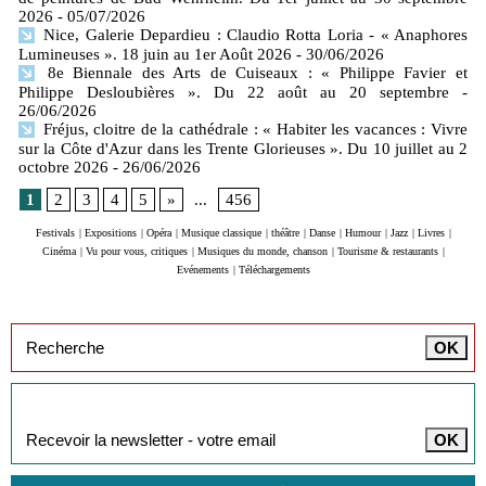
2026
- 05/07/2026
Nice, Galerie Depardieu : Claudio Rotta Loria - « Anaphores
Lumineuses ». 18 juin au 1er Août 2026
- 30/06/2026
8e Biennale des Arts de Cuiseaux : « Philippe Favier et
Philippe Desloubières ». Du 22 août au 20 septembre
-
26/06/2026
Fréjus, cloitre de la cathédrale : « Habiter les vacances : Vivre
sur la Côte d'Azur dans les Trente Glorieuses ». Du 10 juillet au 2
octobre 2026
- 26/06/2026
1
2
3
4
5
»
...
456
Festivals
|
Expositions
|
Opéra
|
Musique classique
|
théâtre
|
Danse
|
Humour
|
Jazz
|
Livres
|
Cinéma
|
Vu pour vous, critiques
|
Musiques du monde, chanson
|
Tourisme & restaurants
|
Evénements
|
Téléchargements
Inscription à la newsletter