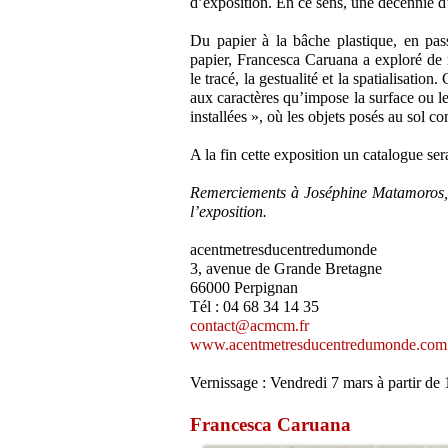
d’exposition. En ce sens, une décennie d
Du papier à la bâche plastique, en passa
papier, Francesca Caruana a exploré de 
le tracé, la gestualité et la spatialisatio
aux caractères qu’impose la surface ou le
installées », où les objets posés au sol c
A la fin cette exposition un catalogue ser
Remerciements à Joséphine Matamoros, 
l’exposition.
acentmetresducentredumonde
3, avenue de Grande Bretagne
66000 Perpignan
Tél : 04 68 34 14 35
contact@acmcm.fr
www.acentmetresducentredumonde.com
Vernissage : Vendredi 7 mars à partir de
Francesca Caruana