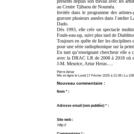
présents depuis son travail avec les art
au Centre Tjibaou de Nouméa.
Invitée dans le programme des artistes-g
gravure plusieurs années dans l’atelier La
Dado.
Dès 1993, elle crée un spectacle multim
Foule-eau-up, suivi plus tard de Diablit
Toujours en quête de lier les disciplines 
pour une série radiophonique sur la peint
En tant qu’enseignant chercheur elle a c
avec la DRAC LR de 2008 à 2018 où ell
J-M. Meurice, Artur Heras….
Pierre Aimar
Mis en ligne le Lundi 17 Février 2025 à 21:08 | Lu 108
Nouveau commentaire :
Nom * :
Adresse email (non publiée) * :
Site web :
Commentaire * :