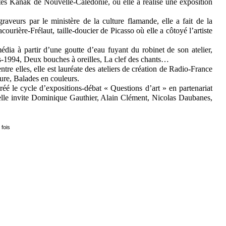
istes Kanak de Nouvelle-Calédonie, où elle a réalisé une exposition
raveurs par le ministère de la culture flamande, elle a fait de la
courière-Frélaut, taille-doucier de Picasso où elle a côtoyé l’artiste
édia à partir d’une goutte d’eau fuyant du robinet de son atelier,
os-1994, Deux bouches à oreilles, La clef des chants…
entre elles, elle est lauréate des ateliers de création de Radio-France
ure, Balades en couleurs.
réé le cycle d’expositions-débat « Questions d’art » en partenariat
e invite Dominique Gauthier, Alain Clément, Nicolas Daubanes,
 fois