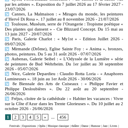
par les artistes ». Exposition du 7 juillet 2026 au 17 février 2027
-
23/07/2026
Cannes, La Malmaison : « Mirages du monde, les peintures
d’Hervé Di Rosa ». 17 juillet au 8 novembre 2026
- 21/07/2026
Toulouse, Muséum, serre de l’Orangerie : Tropisme poétique «
Des plantes qui dansent » - Cie Blizzard Concept. Du 15 mai au
13 juin 2027
- 20/07/2026
Paris, Galerie Charlot : « My1st » - Edition Juillet 2026
-
09/07/2026
Mirmande (Drôme), Eglise Sainte Foy : « Anima », bronzes,
photos, peintures. Du 5 au 31 août 2026
- 07/07/2026
Aubenas, Galerie Seibel : « L’Odyssée de la Lumière » série
de peintures de Bud Wehrheim. Du 1er juillet au 30 septembre
2026
- 05/07/2026
Nice, Galerie Depardieu : Claudio Rotta Loria - « Anaphores
Lumineuses ». 18 juin au 1er Août 2026
- 30/06/2026
8e Biennale des Arts de Cuiseaux : « Philippe Favier et
Philippe Desloubières ». Du 22 août au 20 septembre
-
26/06/2026
Fréjus, cloitre de la cathédrale : « Habiter les vacances : Vivre
sur la Côte d'Azur dans les Trente Glorieuses ». Du 10 juillet au 2
octobre 2026
- 26/06/2026
1
2
3
4
5
»
...
456
Festivals
|
Expositions
|
Opéra
|
Musique classique
|
théâtre
|
Danse
|
Humour
|
Jazz
|
Livres
|