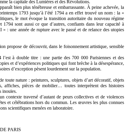
omme la capitale des Lumières et des Révolutions.
apparaît bien plus ténébreuse et embarrassante. À peine achevée, la
printemps 1793 jusqu’à l’été 1794 a en effet trouvé un nom : la «
itiques, le mot évoque la transition autoritaire du nouveau régime
et 1794 sont aussi ce que d’autres, confiants dans leur capacité à
 II » : une année de rupture avec le passé et de relance des utopies
tion propose de découvrir, dans le foisonnement artistique, sensible
l’est à double titre : une partie des 700 000 Parisiennes et des
pies et d’expériences politiques qui font brèche à la désespérance,
isoires d’exception pèsent lourdement sur la population.
 toute nature : peintures, sculptures, objets d’art décoratif, objets
s, affiches, pièces de mobilier… toutes interprètent des histoires
s inouïes.
un contexte traversé d’autant de peurs collectives et de violences
 fêtes et célébrations hors du commun. Les œuvres les plus connues
ions scientifiques menées en laboratoire.
DE PARIS