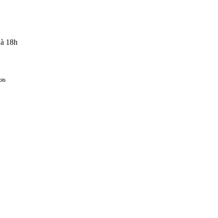
 à 18h
ois