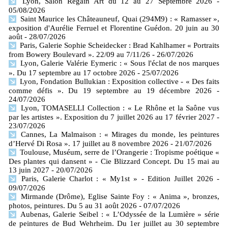
Lyon, Salon Regain Art du 12 au 27 Septembre 2026
-
05/08/2026
Saint Maurice les Châteauneuf, Quai (294M9) : « Ramasser »,
exposition d'Aurélie Ferruel et Florentine Guédon. 20 juin au 30
août
- 28/07/2026
Paris, Galerie Sophie Scheidecker : Brad Kahlhamer « Portraits
from Bowery Boulevard ». 22/09 au 7/11/26
- 26/07/2026
Lyon, Galerie Valérie Eymeric : « Sous l'éclat de nos marques
». Du 17 septembre au 17 octobre 2026
- 25/07/2026
Lyon, Fondation Bullukian : Exposition collective - « Des faits
comme défis ». Du 19 septembre au 19 décembre 2026
-
24/07/2026
Lyon, TOMASELLI Collection : « Le Rhône et la Saône vus
par les artistes ». Exposition du 7 juillet 2026 au 17 février 2027
-
23/07/2026
Cannes, La Malmaison : « Mirages du monde, les peintures
d’Hervé Di Rosa ». 17 juillet au 8 novembre 2026
- 21/07/2026
Toulouse, Muséum, serre de l’Orangerie : Tropisme poétique «
Des plantes qui dansent » - Cie Blizzard Concept. Du 15 mai au
13 juin 2027
- 20/07/2026
Paris, Galerie Charlot : « My1st » - Edition Juillet 2026
-
09/07/2026
Mirmande (Drôme), Eglise Sainte Foy : « Anima », bronzes,
photos, peintures. Du 5 au 31 août 2026
- 07/07/2026
Aubenas, Galerie Seibel : « L’Odyssée de la Lumière » série
de peintures de Bud Wehrheim. Du 1er juillet au 30 septembre