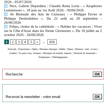
2026
- 05/07/2026
Nice, Galerie Depardieu : Claudio Rotta Loria - « Anaphores
Lumineuses ». 18 juin au 1er Août 2026
- 30/06/2026
8e Biennale des Arts de Cuiseaux : « Philippe Favier et
Philippe Desloubières ». Du 22 août au 20 septembre
-
26/06/2026
Fréjus, cloitre de la cathédrale : « Habiter les vacances : Vivre
sur la Côte d'Azur dans les Trente Glorieuses ». Du 10 juillet au 2
octobre 2026
- 26/06/2026
1
2
3
4
5
»
...
456
Festivals
|
Expositions
|
Opéra
|
Musique classique
|
théâtre
|
Danse
|
Humour
|
Jazz
|
Livres
|
Cinéma
|
Vu pour vous, critiques
|
Musiques du monde, chanson
|
Tourisme & restaurants
|
Evénements
|
Téléchargements
Inscription à la newsletter