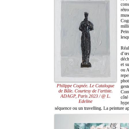
con
rétr
musé
Cogn
mill
Pein
lesq
Réal
d’œu
déch
et s
ou A
rep
phot
Philippe Cognée. Le Catalogue
gest
de Bâle. Courtesy de l’artiste.
Cont
ADAGP, Paris 2023 / @ L.
côté
Edeline
hypn
séquence ou un travelling. La peinture a