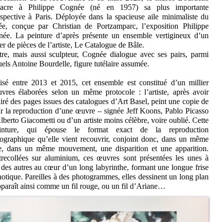
sacre à Philippe Cognée (né en 1957) sa plus importante
ospective à Paris. Déployée dans la spacieuse aile minimaliste du
e, conçue par Christian de Portzamparc, l’exposition Philippe
ée. La peinture d’après présente un ensemble vertigineux d’un
ier de pièces de l’artiste, Le Catalogue de Bâle.
tre, mais aussi sculpteur, Cognée dialogue avec ses pairs, parmi
uels Antoine Bourdelle, figure tutélaire assumée.
isé entre 2013 et 2015, cet ensemble est constitué d’un millier
vres élaborées selon un même protocole : l’artiste, après avoir
iré des pages issues des catalogues d’Art Basel, peint une copie de
ur la reproduction d’une œuvre – signée Jeff Koons, Pablo Picasso
lberto Giacometti ou d’un artiste moins célèbre, voire oublié. Cette
einture, qui épouse le format exact de la reproduction
ographique qu’elle vient recouvrir, conjoint donc, dans un même
e, dans un même mouvement, une disparition et une apparition.
recollées sur aluminium, ces œuvres sont présentées les unes à
 des autres au cœur d’un long labyrinthe, formant une longue frise
otique. Pareilles à des photogrammes, elles dessinent un long plan
pparaît ainsi comme un fil rouge, ou un fil d’Ariane…