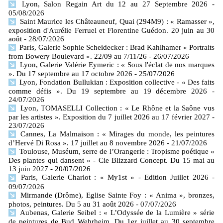
Lyon, Salon Regain Art du 12 au 27 Septembre 2026
-
05/08/2026
Saint Maurice les Châteauneuf, Quai (294M9) : « Ramasser »,
exposition d'Aurélie Ferruel et Florentine Guédon. 20 juin au 30
août
- 28/07/2026
Paris, Galerie Sophie Scheidecker : Brad Kahlhamer « Portraits
from Bowery Boulevard ». 22/09 au 7/11/26
- 26/07/2026
Lyon, Galerie Valérie Eymeric : « Sous l'éclat de nos marques
». Du 17 septembre au 17 octobre 2026
- 25/07/2026
Lyon, Fondation Bullukian : Exposition collective - « Des faits
comme défis ». Du 19 septembre au 19 décembre 2026
-
24/07/2026
Lyon, TOMASELLI Collection : « Le Rhône et la Saône vus
par les artistes ». Exposition du 7 juillet 2026 au 17 février 2027
-
23/07/2026
Cannes, La Malmaison : « Mirages du monde, les peintures
d’Hervé Di Rosa ». 17 juillet au 8 novembre 2026
- 21/07/2026
Toulouse, Muséum, serre de l’Orangerie : Tropisme poétique «
Des plantes qui dansent » - Cie Blizzard Concept. Du 15 mai au
13 juin 2027
- 20/07/2026
Paris, Galerie Charlot : « My1st » - Edition Juillet 2026
-
09/07/2026
Mirmande (Drôme), Eglise Sainte Foy : « Anima », bronzes,
photos, peintures. Du 5 au 31 août 2026
- 07/07/2026
Aubenas, Galerie Seibel : « L’Odyssée de la Lumière » série
de peintures de Bud Wehrheim. Du 1er juillet au 30 septembre