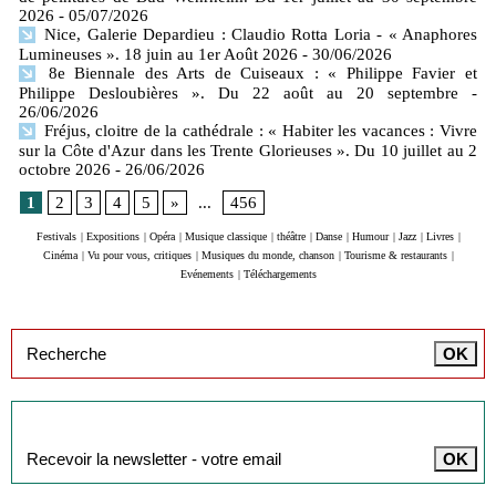
2026
- 05/07/2026
Nice, Galerie Depardieu : Claudio Rotta Loria - « Anaphores
Lumineuses ». 18 juin au 1er Août 2026
- 30/06/2026
8e Biennale des Arts de Cuiseaux : « Philippe Favier et
Philippe Desloubières ». Du 22 août au 20 septembre
-
26/06/2026
Fréjus, cloitre de la cathédrale : « Habiter les vacances : Vivre
sur la Côte d'Azur dans les Trente Glorieuses ». Du 10 juillet au 2
octobre 2026
- 26/06/2026
1
2
3
4
5
»
...
456
Festivals
|
Expositions
|
Opéra
|
Musique classique
|
théâtre
|
Danse
|
Humour
|
Jazz
|
Livres
|
Cinéma
|
Vu pour vous, critiques
|
Musiques du monde, chanson
|
Tourisme & restaurants
|
Evénements
|
Téléchargements
Inscription à la newsletter