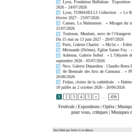
Lyon, Fondation Bullukian : Exposition 
2026
- 24/07/2026
Lyon, TOMASELLI Collection : « Le Rhône
février 2027
- 23/07/2026
Cannes, La Malmaison : « Mirages du mo
21/07/2026
Toulouse, Muséum, serre de l’Orangerie 
Du 15 mai au 13 juin 2027
- 20/07/2026
Paris, Galerie Charlot : « My1st » - Editi
Mirmande (Drôme), Eglise Sainte Foy : « 
Aubenas, Galerie Seibel : « L’Odyssée d
septembre 2026
- 05/07/2026
Nice, Galerie Depardieu : Claudio Rotta 
8e Biennale des Arts de Cuiseaux : « Ph
26/06/2026
Fréjus, cloitre de la cathédrale : « Habit
10 juillet au 2 octobre 2026
- 26/06/2026
1
2
3
4
5
»
...
456
Festivals
|
Expositions
|
Opéra
|
Musique
pour vous, critiques
|
Musiques 
Site Edité par Sortir ici et ailleurs