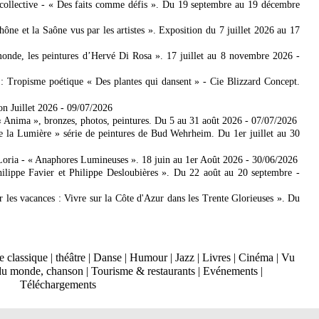
collective - « Des faits comme défis ». Du 19 septembre au 19 décembre
 et la Saône vus par les artistes ». Exposition du 7 juillet 2026 au 17
nde, les peintures d’Hervé Di Rosa ». 17 juillet au 8 novembre 2026
-
: Tropisme poétique « Des plantes qui dansent » - Cie Blizzard Concept.
on Juillet 2026
- 09/07/2026
Anima », bronzes, photos, peintures. Du 5 au 31 août 2026
- 07/07/2026
e la Lumière » série de peintures de Bud Wehrheim. Du 1er juillet au 30
Loria - « Anaphores Lumineuses ». 18 juin au 1er Août 2026
- 30/06/2026
ilippe Favier et Philippe Desloubières ». Du 22 août au 20 septembre
-
er les vacances : Vivre sur la Côte d'Azur dans les Trente Glorieuses ». Du
 classique
|
théâtre
|
Danse
|
Humour
|
Jazz
|
Livres
|
Cinéma
|
Vu
du monde, chanson
|
Tourisme & restaurants
|
Evénements
|
Téléchargements