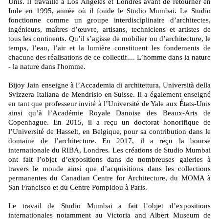
Unis. Il travaille à Los Angeles et Londres avant de retourner en
Inde en 1995, année où il fonde le Studio Mumbai. Le Studio
fonctionne comme un groupe interdisciplinaire d’architectes,
ingénieurs, maîtres d’œuvre, artisans, techniciens et artistes de
tous les continents. Qu’il s’agisse de mobilier ou d’architecture, le
temps, l’eau, l’air et la lumière constituent les fondements de
chacune des réalisations de ce collectif.... L’homme dans la nature
- la nature dans l'homme.
Bijoy Jain enseigne à l’Accademia di architettura, Università della
Svizzera Italiana de Mendrisio en Suisse. Il a également enseigné
en tant que professeur invité à l’Université de Yale aux États-Unis
ainsi qu’à l’Académie Royale Danoise des Beaux-Arts de
Copenhague. En 2015, il a reçu un doctorat honorifique de
l’Université de Hasselt, en Belgique, pour sa contribution dans le
domaine de l’architecture. En 2017, il a reçu la bourse
internationale du RIBA, Londres. Les créations de Studio Mumbai
ont fait l’objet d’expositions dans de nombreuses galeries à
travers le monde ainsi que d’acquisitions dans les collections
permanentes du Canadian Centre for Architecture, du MOMA à
San Francisco et du Centre Pompidou à Paris.
Le travail de Studio Mumbai a fait l’objet d’expositions
internationales notamment au Victoria and Albert Museum de