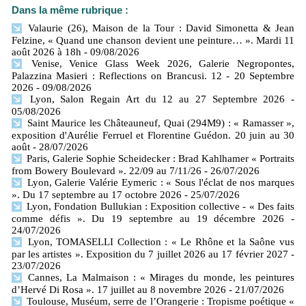
Dans la même rubrique :
Valaurie (26), Maison de la Tour : David Simonetta & Jean
Felzine, « Quand une chanson devient une peinture… ». Mardi 11
août 2026 à 18h
- 09/08/2026
Venise, Venice Glass Week 2026, Galerie Negropontes,
Palazzina Masieri : Reflections on Brancusi. 12 - 20 Septembre
2026
- 09/08/2026
Lyon, Salon Regain Art du 12 au 27 Septembre 2026
-
05/08/2026
Saint Maurice les Châteauneuf, Quai (294M9) : « Ramasser »,
exposition d'Aurélie Ferruel et Florentine Guédon. 20 juin au 30
août
- 28/07/2026
Paris, Galerie Sophie Scheidecker : Brad Kahlhamer « Portraits
from Bowery Boulevard ». 22/09 au 7/11/26
- 26/07/2026
Lyon, Galerie Valérie Eymeric : « Sous l'éclat de nos marques
». Du 17 septembre au 17 octobre 2026
- 25/07/2026
Lyon, Fondation Bullukian : Exposition collective - « Des faits
comme défis ». Du 19 septembre au 19 décembre 2026
-
24/07/2026
Lyon, TOMASELLI Collection : « Le Rhône et la Saône vus
par les artistes ». Exposition du 7 juillet 2026 au 17 février 2027
-
23/07/2026
Cannes, La Malmaison : « Mirages du monde, les peintures
d’Hervé Di Rosa ». 17 juillet au 8 novembre 2026
- 21/07/2026
Toulouse, Muséum, serre de l’Orangerie : Tropisme poétique «