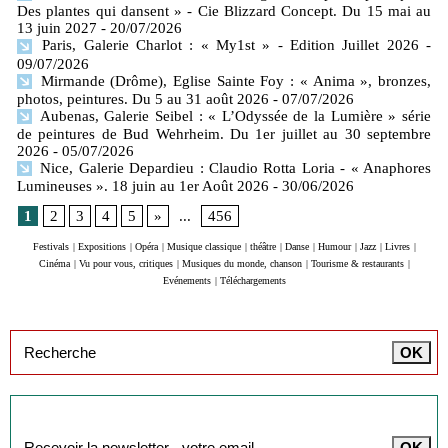
Des plantes qui dansent » - Cie Blizzard Concept. Du 15 mai au
13 juin 2027
- 20/07/2026
Paris, Galerie Charlot : « My1st » - Edition Juillet 2026
-
09/07/2026
Mirmande (Drôme), Eglise Sainte Foy : « Anima », bronzes,
photos, peintures. Du 5 au 31 août 2026
- 07/07/2026
Aubenas, Galerie Seibel : « L’Odyssée de la Lumière » série
de peintures de Bud Wehrheim. Du 1er juillet au 30 septembre
2026
- 05/07/2026
Nice, Galerie Depardieu : Claudio Rotta Loria - « Anaphores
Lumineuses ». 18 juin au 1er Août 2026
- 30/06/2026
1
2
3
4
5
»
...
456
Festivals
|
Expositions
|
Opéra
|
Musique classique
|
théâtre
|
Danse
|
Humour
|
Jazz
|
Livres
|
Cinéma
|
Vu pour vous, critiques
|
Musiques du monde, chanson
|
Tourisme & restaurants
|
Evénements
|
Téléchargements
Inscription à la newsletter