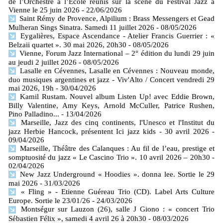
de l’Orchestre à l’École réunis sur la scène du Festival Jazz à
Vienne le 25 juin 2026
- 22/06/2026
Saint Rémy de Provence, Alpilium : Brass Messengers et Gead
Mulheran Sings Sinatra. Samedi 11 juillet 2026
- 08/05/2026
Eygalières, Espace Ascendance - Atelier Francis Guerrier : «
Belzaii quartet ». 30 mai 2026, 20h30
- 08/05/2026
Vienne, Forum Jazz International – 2° édition du lundi 29 juin
au jeudi 2 juillet 2026
- 08/05/2026
Lasalle en Cévennes, Lasalle en Cévennes : Nouveau monde,
duo musiques argentines et jazz - Viv'Alto / Concert vendredi 29
mai 2026, 19h
- 30/04/2026
Kamil Rustam. Nouvel album Listen Up! avec Eddie Brown,
Billy Valentine, Amy Keys, Arnold McCuller, Patrice Rushen,
Pino Palladino...
- 13/04/2026
Marseille, Jazz des cinq continents, l'Unesco et l'Institut du
jazz Herbie Hancock, présentent Ici jazz kids - 30 avril 2026
-
09/04/2026
Marseille, Théâtre des Calanques : Au fil de l’eau, prestige et
somptuosité du jazz « Le Cascino Trio ». 10 avril 2026 – 20h30
-
02/04/2026
New Jazz Underground « Hoodies ». donna lee. Sortie le 29
mai 2026
- 31/03/2026
« Fling » - Etienne Guéreau Trio (CD). Label Arts Culture
Europe. Sortie le 23/01/26
- 24/03/2026
Montségur sur Lauzon (26), salle J Giono : « concert Trio
Sébastien Félix », samedi 4 avril 26 à 20h30
- 08/03/2026