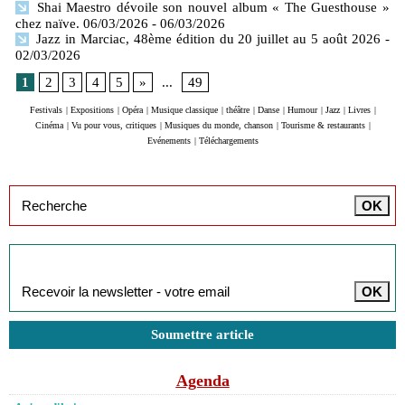
Shai Maestro dévoile son nouvel album « The Guesthouse »
chez naïve. 06/03/2026
- 06/03/2026
Jazz in Marciac, 48ème édition du 20 juillet au 5 août 2026
-
02/03/2026
1
2
3
4
5
»
...
49
Festivals
|
Expositions
|
Opéra
|
Musique classique
|
théâtre
|
Danse
|
Humour
|
Jazz
|
Livres
|
Cinéma
|
Vu pour vous, critiques
|
Musiques du monde, chanson
|
Tourisme & restaurants
|
Evénements
|
Téléchargements
Inscription à la newsletter
Soumettre article
Agenda