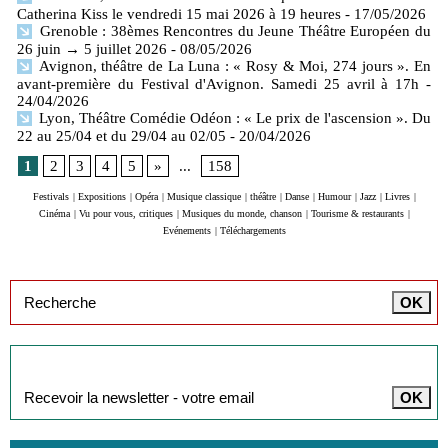
Catherina Kiss le vendredi 15 mai 2026 à 19 heures
- 17/05/2026
Grenoble : 38èmes Rencontres du Jeune Théâtre Européen du
26 juin → 5 juillet 2026
- 08/05/2026
Avignon, théâtre de La Luna : « Rosy & Moi, 274 jours ». En
avant-première du Festival d'Avignon. Samedi 25 avril à 17h
-
24/04/2026
Lyon, Théâtre Comédie Odéon : « Le prix de l'ascension ». Du
22 au 25/04 et du 29/04 au 02/05
- 20/04/2026
1
2
3
4
5
»
...
158
Festivals
|
Expositions
|
Opéra
|
Musique classique
|
théâtre
|
Danse
|
Humour
|
Jazz
|
Livres
|
Cinéma
|
Vu pour vous, critiques
|
Musiques du monde, chanson
|
Tourisme & restaurants
|
Evénements
|
Téléchargements
Inscription à la newsletter