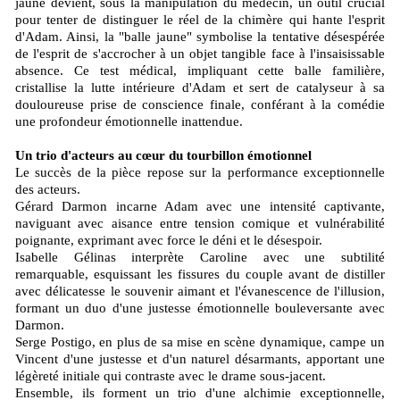
jaune devient, sous la manipulation du médecin, un outil crucial
pour tenter de distinguer le réel de la chimère qui hante l'esprit
d'Adam. Ainsi, la "balle jaune" symbolise la tentative désespérée
de l'esprit de s'accrocher à un objet tangible face à l'insaisissable
absence. Ce test médical, impliquant cette balle familière,
cristallise la lutte intérieure d'Adam et sert de catalyseur à sa
douloureuse prise de conscience finale, conférant à la comédie
une profondeur émotionnelle inattendue.
Un trio d'acteurs au cœur du tourbillon émotionnel
Le succès de la pièce repose sur la performance exceptionnelle
des acteurs.
Gérard Darmon incarne Adam avec une intensité captivante,
naviguant avec aisance entre tension comique et vulnérabilité
poignante, exprimant avec force le déni et le désespoir.
Isabelle Gélinas interprète Caroline avec une subtilité
remarquable, esquissant les fissures du couple avant de distiller
avec délicatesse le souvenir aimant et l'évanescence de l'illusion,
formant un duo d'une justesse émotionnelle bouleversante avec
Darmon.
Serge Postigo, en plus de sa mise en scène dynamique, campe un
Vincent d'une justesse et d'un naturel désarmants, apportant une
légèreté initiale qui contraste avec le drame sous-jacent.
Ensemble, ils forment un trio d'une alchimie exceptionnelle,