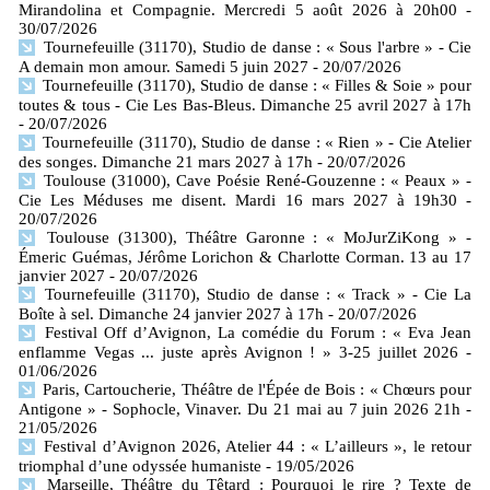
Mirandolina et Compagnie. Mercredi 5 août 2026 à 20h00
-
30/07/2026
Tournefeuille (31170), Studio de danse : « Sous l'arbre » - Cie
A demain mon amour. Samedi 5 juin 2027
- 20/07/2026
Tournefeuille (31170), Studio de danse : « Filles & Soie » pour
toutes & tous - Cie Les Bas-Bleus. Dimanche 25 avril 2027 à 17h
- 20/07/2026
Tournefeuille (31170), Studio de danse : « Rien » - Cie Atelier
des songes. Dimanche 21 mars 2027 à 17h
- 20/07/2026
Toulouse (31000), Cave Poésie René-Gouzenne : « Peaux » -
Cie Les Méduses me disent. Mardi 16 mars 2027 à 19h30
-
20/07/2026
Toulouse (31300), Théâtre Garonne : « MoJurZiKong » -
Émeric Guémas, Jérôme Lorichon & Charlotte Corman. 13 au 17
janvier 2027
- 20/07/2026
Tournefeuille (31170), Studio de danse : « Track » - Cie La
Boîte à sel. Dimanche 24 janvier 2027 à 17h
- 20/07/2026
Festival Off d’Avignon, La comédie du Forum : « Eva Jean
enflamme Vegas ... juste après Avignon ! » 3-25 juillet 2026
-
01/06/2026
Paris, Cartoucherie, Théâtre de l'Épée de Bois : « Chœurs pour
Antigone » - Sophocle, Vinaver. Du 21 mai au 7 juin 2026 21h
-
21/05/2026
Festival d’Avignon 2026, Atelier 44 : « L’ailleurs », le retour
triomphal d’une odyssée humaniste
- 19/05/2026
Marseille, Théâtre du Têtard : Pourquoi le rire ? Texte de