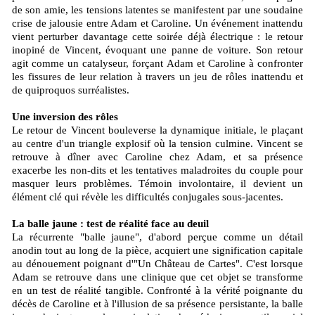
de son amie, les tensions latentes se manifestent par une soudaine
crise de jalousie entre Adam et Caroline. Un événement inattendu
vient perturber davantage cette soirée déjà électrique : le retour
inopiné de Vincent, évoquant une panne de voiture. Son retour
agit comme un catalyseur, forçant Adam et Caroline à confronter
les fissures de leur relation à travers un jeu de rôles inattendu et
de quiproquos surréalistes.
Une inversion des rôles
Le retour de Vincent bouleverse la dynamique initiale, le plaçant
au centre d'un triangle explosif où la tension culmine. Vincent se
retrouve à dîner avec Caroline chez Adam, et sa présence
exacerbe les non-dits et les tentatives maladroites du couple pour
masquer leurs problèmes. Témoin involontaire, il devient un
élément clé qui révèle les difficultés conjugales sous-jacentes.
La balle jaune : test de réalité face au deuil
La récurrente "balle jaune", d'abord perçue comme un détail
anodin tout au long de la pièce, acquiert une signification capitale
au dénouement poignant d'"Un Château de Cartes". C'est lorsque
Adam se retrouve dans une clinique que cet objet se transforme
en un test de réalité tangible. Confronté à la vérité poignante du
décès de Caroline et à l'illusion de sa présence persistante, la balle