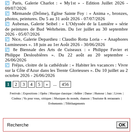
Paris, Galerie Charlot : « My1st » - Edition Juillet 2026
-
09/07/2026
Mirmande (Drôme), Eglise Sainte Foy : « Anima », bronzes,
photos, peintures. Du 5 au 31 août 2026
- 07/07/2026
Aubenas, Galerie Seibel : « L’Odyssée de la Lumière » série
de peintures de Bud Wehrheim. Du 1er juillet au 30 septembre
2026
- 05/07/2026
Nice, Galerie Depardieu : Claudio Rotta Loria - « Anaphores
Lumineuses ». 18 juin au 1er Août 2026
- 30/06/2026
8e Biennale des Arts de Cuiseaux : « Philippe Favier et
Philippe Desloubières ». Du 22 août au 20 septembre
-
26/06/2026
Fréjus, cloitre de la cathédrale : « Habiter les vacances : Vivre
sur la Côte d'Azur dans les Trente Glorieuses ». Du 10 juillet au 2
octobre 2026
- 26/06/2026
1
2
3
4
5
»
...
456
Festivals
|
Expositions
|
Opéra
|
Musique classique
|
théâtre
|
Danse
|
Humour
|
Jazz
|
Livres
|
Cinéma
|
Vu pour vous, critiques
|
Musiques du monde, chanson
|
Tourisme & restaurants
|
Evénements
|
Téléchargements