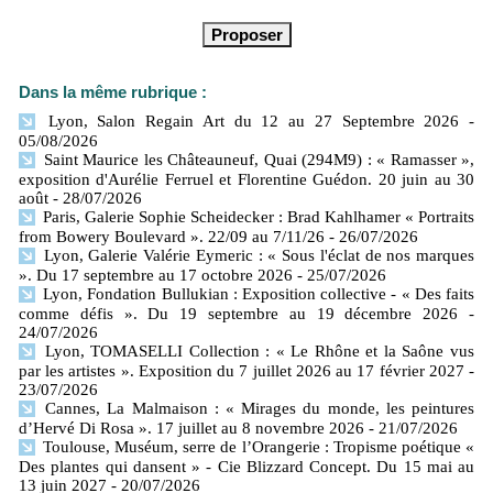
Dans la même rubrique :
Lyon, Salon Regain Art du 12 au 27 Septembre 2026
-
05/08/2026
Saint Maurice les Châteauneuf, Quai (294M9) : « Ramasser »,
exposition d'Aurélie Ferruel et Florentine Guédon. 20 juin au 30
août
- 28/07/2026
Paris, Galerie Sophie Scheidecker : Brad Kahlhamer « Portraits
from Bowery Boulevard ». 22/09 au 7/11/26
- 26/07/2026
Lyon, Galerie Valérie Eymeric : « Sous l'éclat de nos marques
». Du 17 septembre au 17 octobre 2026
- 25/07/2026
Lyon, Fondation Bullukian : Exposition collective - « Des faits
comme défis ». Du 19 septembre au 19 décembre 2026
-
24/07/2026
Lyon, TOMASELLI Collection : « Le Rhône et la Saône vus
par les artistes ». Exposition du 7 juillet 2026 au 17 février 2027
-
23/07/2026
Cannes, La Malmaison : « Mirages du monde, les peintures
d’Hervé Di Rosa ». 17 juillet au 8 novembre 2026
- 21/07/2026
Toulouse, Muséum, serre de l’Orangerie : Tropisme poétique «
Des plantes qui dansent » - Cie Blizzard Concept. Du 15 mai au
13 juin 2027
- 20/07/2026