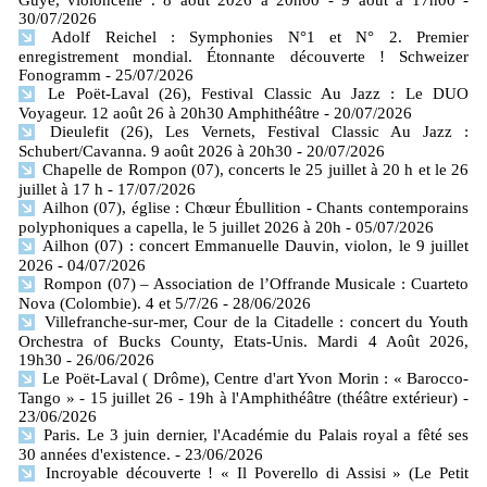
30/07/2026
Adolf Reichel : Symphonies N°1 et N° 2. Premier
enregistrement mondial. Étonnante découverte ! Schweizer
Fonogramm
- 25/07/2026
Le Poët-Laval (26), Festival Classic Au Jazz : Le DUO
Voyageur. 12 août 26 à 20h30 Amphithéâtre
- 20/07/2026
Dieulefit (26), Les Vernets, Festival Classic Au Jazz :
Schubert/Cavanna. 9 août 2026 à 20h30
- 20/07/2026
Chapelle de Rompon (07), concerts le 25 juillet à 20 h et le 26
juillet à 17 h
- 17/07/2026
Ailhon (07), église : Chœur Ébullition - Chants contemporains
polyphoniques a capella, le 5 juillet 2026 à 20h
- 05/07/2026
Ailhon (07) : concert Emmanuelle Dauvin, violon, le 9 juillet
2026
- 04/07/2026
Rompon (07) – Association de l’Offrande Musicale : Cuarteto
Nova (Colombie). 4 et 5/7/26
- 28/06/2026
Villefranche-sur-mer, Cour de la Citadelle : concert du Youth
Orchestra of Bucks County, Etats-Unis. Mardi 4 Août 2026,
19h30
- 26/06/2026
Le Poët-Laval ( Drôme), Centre d'art Yvon Morin : « Barocco-
Tango » - 15 juillet 26 - 19h à l'Amphithéâtre (théâtre extérieur)
-
23/06/2026
Paris. Le 3 juin dernier, l'Académie du Palais royal a fêté ses
30 années d'existence.
- 23/06/2026
Incroyable découverte ! « Il Poverello di Assisi » (Le Petit