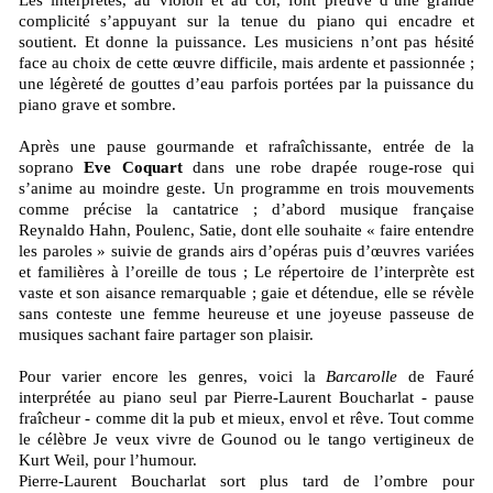
complicité s’appuyant sur la tenue du piano qui encadre et
soutient. Et donne la puissance. Les musiciens n’ont pas hésité
face au choix de cette œuvre difficile, mais ardente et passionnée ;
une légèreté de gouttes d’eau parfois portées par la puissance du
piano grave et sombre.
Après une pause gourmande et rafraîchissante, entrée de la
soprano
Eve Coquart
dans une robe drapée rouge-rose qui
s’anime au moindre geste. Un programme en trois mouvements
comme précise la cantatrice ; d’abord musique française
Reynaldo Hahn, Poulenc, Satie, dont elle souhaite « faire entendre
les paroles » suivie de grands airs d’opéras puis d’œuvres variées
et familières à l’oreille de tous ; Le répertoire de l’interprète est
vaste et son aisance remarquable ; gaie et détendue, elle se révèle
sans conteste une femme heureuse et une joyeuse passeuse de
musiques sachant faire partager son plaisir.
Pour varier encore les genres, voici la
Barcarolle
de Fauré
interprétée au piano seul par Pierre-Laurent Boucharlat - pause
fraîcheur - comme dit la pub et mieux, envol et rêve. Tout comme
le célèbre Je veux vivre de Gounod ou le tango vertigineux de
Kurt Weil, pour l’humour.
Pierre-Laurent Boucharlat sort plus tard de l’ombre pour