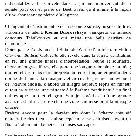
indiscutables : il les révèle dans ce premier mouvement de la
sonate pour cor et piano de Beethoven, qu’il anime à la façon
d’une chansonnette pleine d’allégresse.
Changement d’instrument avec la seconde soliste, russe cette-fois,
violoniste de talent,
Ksenia Dubrovskaya
, vainqueur du fameux
concours Tchaïkovsky et qui mène une belle carrière de
chambriste.
Dotée par le Fonds musical Reinhold Wurth d’un très rare violon
Giovanni Battista Gabrielli
, elle révèle dans la sonate de Brahms
en ré, une grande finesse d’interprétation. Jeune et souriante,
cheveux longs et libres, elle porte une longue robe bleue moirée ;
tout en elle et dans son interprétation entre fougue et profondeur,
donne de l’âme à la musique ; et en cela le premier mouvement
de l’œuvre choisie, d’abord un allégro heureux repris en mineur
et tout en tristesse, une tristesse à la Brahms conduisant à un final
qui évoque mort et chagrin. Son jeu précis et d’une grande
aisance est raffiné ; il révèle une vraie tendresse pour la musique
choisie,
Brahms encore pour le dernier trio dont le Scherzo très vif
entrecroise des thèmes qui se répètent et se détruisent avant un
final où alternent clochettes et danses sauvages.
Les interprètes, au violon et au cor, font preuve d’une grande