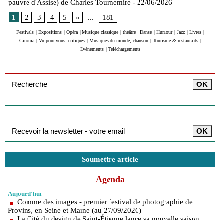
pauvre d'Assise) de Charles Tournemire
- 22/06/2026
1
2
3
4
5
»
...
181
Festivals
|
Expositions
|
Opéra
|
Musique classique
|
théâtre
|
Danse
|
Humour
|
Jazz
|
Livres
|
Cinéma
|
Vu pour vous, critiques
|
Musiques du monde, chanson
|
Tourisme & restaurants
|
Evénements
|
Téléchargements
Inscription à la newsletter
Soumettre article
Agenda
Aujourd'hui
Comme des images - premier festival de photographie de
Provins, en Seine et Marne (au 27/09/2026)
La Cité du design de Saint-Étienne lance sa nouvelle saison