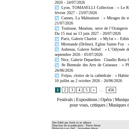
2026
- 24/07/2026
Lyon, TOMASELLI Collection : « Le Rhône
février 2027
- 23/07/2026
Cannes, La Malmaison : « Mirages du mo
21/07/2026
Toulouse, Muséum, serre de l’Orangerie 
Du 15 mai au 13 juin 2027
- 20/07/2026
Paris, Galerie Charlot : « My1st » - Editi
Mirmande (Drôme), Eglise Sainte Foy : « 
Aubenas, Galerie Seibel : « L’Odyssée d
septembre 2026
- 05/07/2026
Nice, Galerie Depardieu : Claudio Rotta 
8e Biennale des Arts de Cuiseaux : « Ph
26/06/2026
Fréjus, cloitre de la cathédrale : « Habit
10 juillet au 2 octobre 2026
- 26/06/2026
1
2
3
4
5
»
...
456
Festivals
|
Expositions
|
Opéra
|
Musique
pour vous, critiques
|
Musiques 
Site Edité par Sortir ici et ailleurs
Directeur de la publication : Pierre Aimar
Rédactrice en chef : Jacqueline Aimar