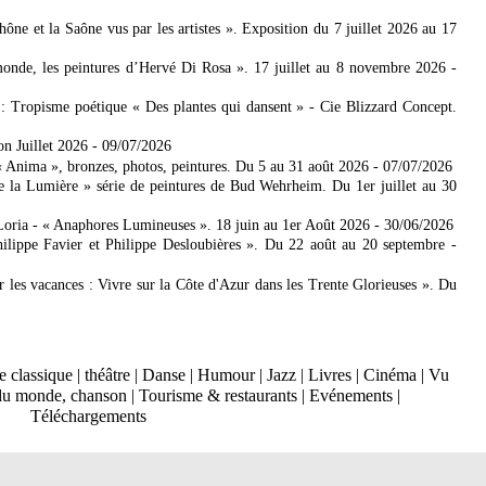
 et la Saône vus par les artistes ». Exposition du 7 juillet 2026 au 17
nde, les peintures d’Hervé Di Rosa ». 17 juillet au 8 novembre 2026
-
: Tropisme poétique « Des plantes qui dansent » - Cie Blizzard Concept.
on Juillet 2026
- 09/07/2026
Anima », bronzes, photos, peintures. Du 5 au 31 août 2026
- 07/07/2026
e la Lumière » série de peintures de Bud Wehrheim. Du 1er juillet au 30
Loria - « Anaphores Lumineuses ». 18 juin au 1er Août 2026
- 30/06/2026
ilippe Favier et Philippe Desloubières ». Du 22 août au 20 septembre
-
er les vacances : Vivre sur la Côte d'Azur dans les Trente Glorieuses ». Du
 classique
|
théâtre
|
Danse
|
Humour
|
Jazz
|
Livres
|
Cinéma
|
Vu
du monde, chanson
|
Tourisme & restaurants
|
Evénements
|
Téléchargements