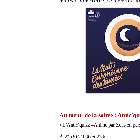
temps d’une soirée, se mêleront
Au menu de la soirée : Antic’quiz
• L’Antic’quizz –Animé par Zeus en pers
À 20h30 21h30 et 23 h