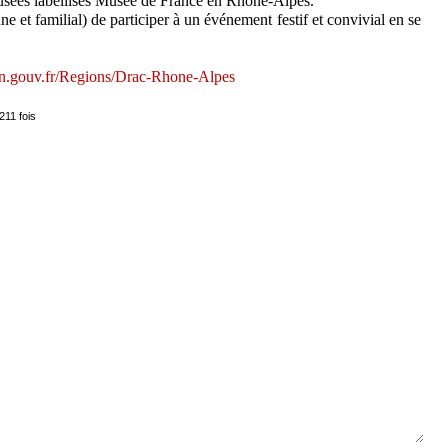
usées labellisés Musée de France en Rhône-Alpes.
e et familial) de participer à un événement festif et convivial en se
.gouv.fr/Regions/Drac-Rhone-Alpes
211 fois