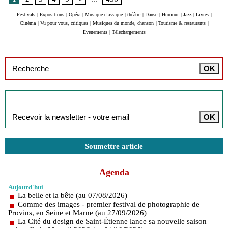
Festivals
|
Expositions
|
Opéra
|
Musique classique
|
théâtre
|
Danse
|
Humour
|
Jazz
|
Livres
|
Cinéma
|
Vu pour vous, critiques
|
Musiques du monde, chanson
|
Tourisme & restaurants
|
Evénements
|
Téléchargements
Inscription à la newsletter
Soumettre article
Agenda
Aujourd'hui
La belle et la bête (au 07/08/2026)
Comme des images - premier festival de photographie de
Provins, en Seine et Marne (au 27/09/2026)
La Cité du design de Saint-Étienne lance sa nouvelle saison