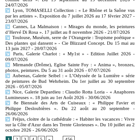
24/07/2026
Lyon, TOMASELLI Collection : « Le Rhône et la Saône vus
par les artistes ». Exposition du 7 juillet 2026 au 17 février 2027
-
23/07/2026
Cannes, La Malmaison : « Mirages du monde, les peintures
d’Hervé Di Rosa ». 17 juillet au 8 novembre 2026
- 21/07/2026
Toulouse, Muséum, serre de l’Orangerie : Tropisme poétique «
Des plantes qui dansent » - Cie Blizzard Concept. Du 15 mai au
13 juin 2027
- 20/07/2026
Paris, Galerie Charlot : « My1st » - Edition Juillet 2026
-
09/07/2026
Mirmande (Drôme), Eglise Sainte Foy : « Anima », bronzes,
photos, peintures. Du 5 au 31 août 2026
- 07/07/2026
Aubenas, Galerie Seibel : « L’Odyssée de la Lumière » série
de peintures de Bud Wehrheim. Du 1er juillet au 30 septembre
2026
- 05/07/2026
Nice, Galerie Depardieu : Claudio Rotta Loria - « Anaphores
Lumineuses ». 18 juin au 1er Août 2026
- 30/06/2026
8e Biennale des Arts de Cuiseaux : « Philippe Favier et
Philippe Desloubières ». Du 22 août au 20 septembre
-
26/06/2026
Fréjus, cloitre de la cathédrale : « Habiter les vacances : Vivre
sur la Côte d'Azur dans les Trente Glorieuses ». Du 10 juillet au 2
octobre 2026
- 26/06/2026
1
2
3
4
5
»
...
456