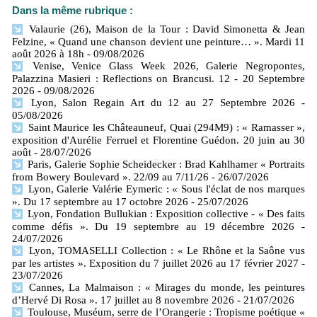
Dans la même rubrique :
Valaurie (26), Maison de la Tour : David Simonetta & Jean
Felzine, « Quand une chanson devient une peinture… ». Mardi 11
août 2026 à 18h
- 09/08/2026
Venise, Venice Glass Week 2026, Galerie Negropontes,
Palazzina Masieri : Reflections on Brancusi. 12 - 20 Septembre
2026
- 09/08/2026
Lyon, Salon Regain Art du 12 au 27 Septembre 2026
-
05/08/2026
Saint Maurice les Châteauneuf, Quai (294M9) : « Ramasser »,
exposition d'Aurélie Ferruel et Florentine Guédon. 20 juin au 30
août
- 28/07/2026
Paris, Galerie Sophie Scheidecker : Brad Kahlhamer « Portraits
from Bowery Boulevard ». 22/09 au 7/11/26
- 26/07/2026
Lyon, Galerie Valérie Eymeric : « Sous l'éclat de nos marques
». Du 17 septembre au 17 octobre 2026
- 25/07/2026
Lyon, Fondation Bullukian : Exposition collective - « Des faits
comme défis ». Du 19 septembre au 19 décembre 2026
-
24/07/2026
Lyon, TOMASELLI Collection : « Le Rhône et la Saône vus
par les artistes ». Exposition du 7 juillet 2026 au 17 février 2027
-
23/07/2026
Cannes, La Malmaison : « Mirages du monde, les peintures
d’Hervé Di Rosa ». 17 juillet au 8 novembre 2026
- 21/07/2026
Toulouse, Muséum, serre de l’Orangerie : Tropisme poétique «