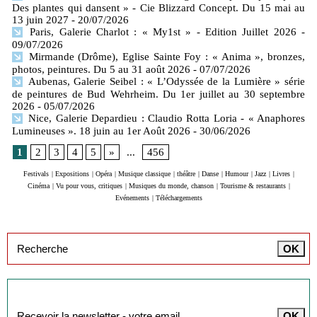
Des plantes qui dansent » - Cie Blizzard Concept. Du 15 mai au
13 juin 2027
- 20/07/2026
Paris, Galerie Charlot : « My1st » - Edition Juillet 2026
-
09/07/2026
Mirmande (Drôme), Eglise Sainte Foy : « Anima », bronzes,
photos, peintures. Du 5 au 31 août 2026
- 07/07/2026
Aubenas, Galerie Seibel : « L’Odyssée de la Lumière » série
de peintures de Bud Wehrheim. Du 1er juillet au 30 septembre
2026
- 05/07/2026
Nice, Galerie Depardieu : Claudio Rotta Loria - « Anaphores
Lumineuses ». 18 juin au 1er Août 2026
- 30/06/2026
1
2
3
4
5
»
...
456
Festivals
|
Expositions
|
Opéra
|
Musique classique
|
théâtre
|
Danse
|
Humour
|
Jazz
|
Livres
|
Cinéma
|
Vu pour vous, critiques
|
Musiques du monde, chanson
|
Tourisme & restaurants
|
Evénements
|
Téléchargements
Inscription à la newsletter