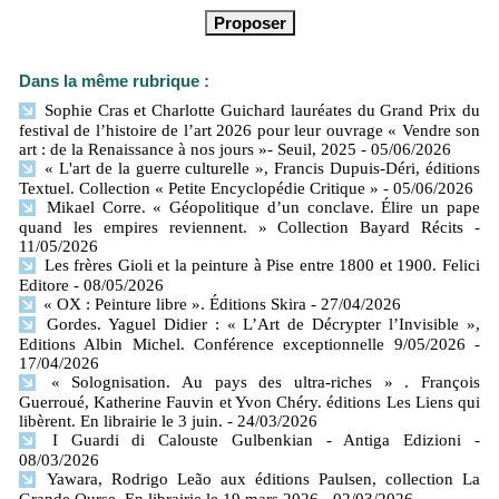
Dans la même rubrique :
Sophie Cras et Charlotte Guichard lauréates du Grand Prix du
festival de l’histoire de l’art 2026 pour leur ouvrage « Vendre son
art : de la Renaissance à nos jours »- Seuil, 2025
- 05/06/2026
« L'art de la guerre culturelle », Francis Dupuis-Déri, éditions
Textuel. Collection « Petite Encyclopédie Critique »
- 05/06/2026
Mikael Corre. « Géopolitique d’un conclave. Élire un pape
quand les empires reviennent. » Collection Bayard Récits
-
11/05/2026
Les frères Gioli et la peinture à Pise entre 1800 et 1900. Felici
Editore
- 08/05/2026
« OX : Peinture libre ». Éditions Skira
- 27/04/2026
Gordes. Yaguel Didier : « L’Art de Décrypter l’Invisible »,
Editions Albin Michel. Conférence exceptionnelle 9/05/2026
-
17/04/2026
« Solognisation. Au pays des ultra-riches » . François
Guerroué, Katherine Fauvin et Yvon Chéry. éditions Les Liens qui
libèrent. En librairie le 3 juin.
- 24/03/2026
I Guardi di Calouste Gulbenkian - Antiga Edizioni
-
08/03/2026
Yawara, Rodrigo Leão aux éditions Paulsen, collection La