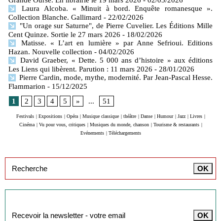
Grande Ourse. En librairie le 19 mars 2026
- 02/03/2026
Laura Alcoba. « Minuit à bord. Enquête romanesque ».
Collection Blanche. Gallimard
- 22/02/2026
"Un orage sur Saturne", de Pierre Cuvelier. Les Éditions Mille
Cent Quinze. Sortie le 27 mars 2026
- 18/02/2026
Matisse. « L’art en lumière » par Anne Sefrioui. Editions
Hazan. Nouvelle collection
- 04/02/2026
David Graeber, « Dette. 5 000 ans d’histoire » aux éditions
Les Liens qui libèrent. Parution : 11 mars 2026
- 28/01/2026
Pierre Cardin, mode, mythe, modernité. Par Jean-Pascal Hesse.
Flammarion
- 15/12/2025
1
2
3
4
5
»
...
51
Festivals
|
Expositions
|
Opéra
|
Musique classique
|
théâtre
|
Danse
|
Humour
|
Jazz
|
Livres
|
Cinéma
|
Vu pour vous, critiques
|
Musiques du monde, chanson
|
Tourisme & restaurants
|
Evénements
|
Téléchargements
Inscription à la newsletter