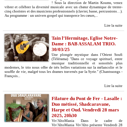
! Sous la direction de Martin Koums, venez
vibrer et célébrer la diversité musicale avec un chœur dynamique de trente-
cinq choristes et des musiciens professionnels (clavier, basse, percussions…).
Au programme : un univers gospel qui transperce les cœurs,...
Lire la suite
Tain l’Hermitage, Eglise Notre-
Dame : BAB ASSALAM TRIO.
30/03/25
Une plongée mystique dans l’Orient Soufi
(Télérama) "Dans ce voyage spirituel, entre
musique traditionnelle et sonorités plus
modernes, le trio nous offre de très belles variations sur la mélancolie et le
souffle de vie, malgré tous les drames traversés par la Syrie." (Chantssongs -
François...
Lire la suite
Filature du Pont de Fer - Lasalle :
Duo métissé, Shadcaravane,
Harpe et Oud. Vendredi 28 mars
2025, 20h30
Viv'AltoMania Dans le cadre de
Viv'AltoMania Viv'Alto présente Vendredi 28