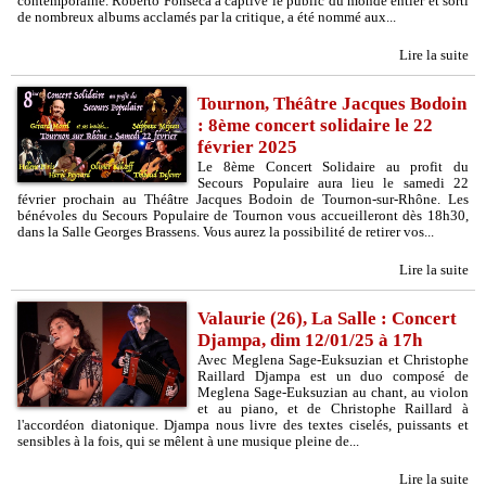
contemporaine. Roberto Fonseca a captivé le public du monde entier et sorti
de nombreux albums acclamés par la critique, a été nommé aux...
Lire la suite
Tournon, Théâtre Jacques Bodoin
: 8ème concert solidaire le 22
février 2025
Le 8ème Concert Solidaire au profit du
Secours Populaire aura lieu le samedi 22
février prochain au Théâtre Jacques Bodoin de Tournon-sur-Rhône. Les
bénévoles du Secours Populaire de Tournon vous accueilleront dès 18h30,
dans la Salle Georges Brassens. Vous aurez la possibilité de retirer vos...
Lire la suite
Valaurie (26), La Salle : Concert
Djampa, dim 12/01/25 à 17h
Avec Meglena Sage-Euksuzian et Christophe
Raillard Djampa est un duo composé de
Meglena Sage-Euksuzian au chant, au violon
et au piano, et de Christophe Raillard à
l'accordéon diatonique. Djampa nous livre des textes ciselés, puissants et
sensibles à la fois, qui se mêlent à une musique pleine de...
Lire la suite