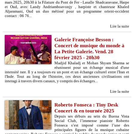
mars 2025, 20h30 à la Filature du Pont de Fer - Lasalle Shadcaravane, Harpe
et Oud, avec Landy Andriamboavonjy , harpiste et chanteuse Khaled
Aljaramani, Oud un duo métissé pour un programme orient-occident
contact : 06 76...
Lire la suite
Galerie Françoise Besson :
Concert de musique du monde à
La Petite Galerie. Vend. 28
février 2025 - 20h30
Madjid Khaladj et Mohan Shyam Sharma se
réunissent pour un échange musical d'une
intensité rare. Il y a toujours eu un pont et un échange culturel entre l'Iran et
l'Inde. Tout au long de l'histoire, ces deux anciennes civilisations ont
interagi à travers divers canaux, y compris des échanges...
Lire la suite
Roberto Fonseca : Tiny Desk
Concert & en tournée 2025
Depuis ses débuts au sein du Buena Vista
Social Club, l’immense pianiste Roberto
Fonseca s’est imposé comme l’une des
principales figures de la musique cubaine