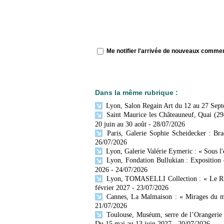
Me notifier l'arrivée de nouveaux comme
Dans la même rubrique :
Lyon, Salon Regain Art du 12 au 27 Sep
Saint Maurice les Châteauneuf, Quai (29
20 juin au 30 août
- 28/07/2026
Paris, Galerie Sophie Scheidecker : Br
26/07/2026
Lyon, Galerie Valérie Eymeric : « Sous l
Lyon, Fondation Bullukian : Exposition 
2026
- 24/07/2026
Lyon, TOMASELLI Collection : « Le Rhône
février 2027
- 23/07/2026
Cannes, La Malmaison : « Mirages du mo
21/07/2026
Toulouse, Muséum, serre de l’Orangerie 
Du 15 mai au 13 juin 2027
- 20/07/2026