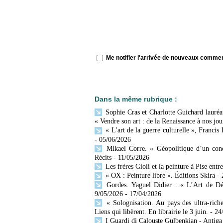
Me notifier l'arrivée de nouveaux comme
Dans la même rubrique :
Sophie Cras et Charlotte Guichard lauréat
« Vendre son art : de la Renaissance à nos jou
« L'art de la guerre culturelle », Francis
- 05/06/2026
Mikael Corre. « Géopolitique d’un conc
Récits
- 11/05/2026
Les frères Gioli et la peinture à Pise entr
« OX : Peinture libre ». Éditions Skira
-
Gordes. Yaguel Didier : « L’Art de Décr
9/05/2026
- 17/04/2026
« Solognisation. Au pays des ultra-rich
Liens qui libèrent. En librairie le 3 juin.
- 24
I Guardi di Calouste Gulbenkian - Antiga