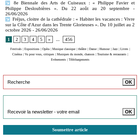
8e Biennale des Arts de Cuiseaux : « Philippe Favier et
Philippe Desloubières ». Du 22 août au 20 septembre
-
26/06/2026
Fréjus, cloitre de la cathédrale : « Habiter les vacances : Vivre
sur la Côte d'Azur dans les Trente Glorieuses ». Du 10 juillet au 2
octobre 2026
- 26/06/2026
1
2
3
4
5
»
...
456
Festivals
|
Expositions
|
Opéra
|
Musique classique
|
théâtre
|
Danse
|
Humour
|
Jazz
|
Livres
|
Cinéma
|
Vu pour vous, critiques
|
Musiques du monde, chanson
|
Tourisme & restaurants
|
Evénements
|
Téléchargements
Inscription à la newsletter
Soumettre article