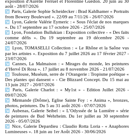
exposition d'Aurélie Ferruel et Florentine Guédon. 20 juin au 30
août
- 28/07/2026
Paris, Galerie Sophie Scheidecker : Brad Kahlhamer « Portraits
from Bowery Boulevard ». 22/09 au 7/11/26
- 26/07/2026
Lyon, Galerie Valérie Eymeric : « Sous l'éclat de nos marques
». Du 17 septembre au 17 octobre 2026
- 25/07/2026
Lyon, Fondation Bullukian : Exposition collective - « Des faits
comme défis ». Du 19 septembre au 19 décembre 2026
-
24/07/2026
Lyon, TOMASELLI Collection : « Le Rhône et la Saône vus
par les artistes ». Exposition du 7 juillet 2026 au 17 février 2027
-
23/07/2026
Cannes, La Malmaison : « Mirages du monde, les peintures
d’Hervé Di Rosa ». 17 juillet au 8 novembre 2026
- 21/07/2026
Toulouse, Muséum, serre de l’Orangerie : Tropisme poétique «
Des plantes qui dansent » - Cie Blizzard Concept. Du 15 mai au
13 juin 2027
- 20/07/2026
Paris, Galerie Charlot : « My1st » - Edition Juillet 2026
-
09/07/2026
Mirmande (Drôme), Eglise Sainte Foy : « Anima », bronzes,
photos, peintures. Du 5 au 31 août 2026
- 07/07/2026
Aubenas, Galerie Seibel : « L’Odyssée de la Lumière » série
de peintures de Bud Wehrheim. Du 1er juillet au 30 septembre
2026
- 05/07/2026
Nice, Galerie Depardieu : Claudio Rotta Loria - « Anaphores
Lumineuses ». 18 juin au 1er Août 2026
- 30/06/2026