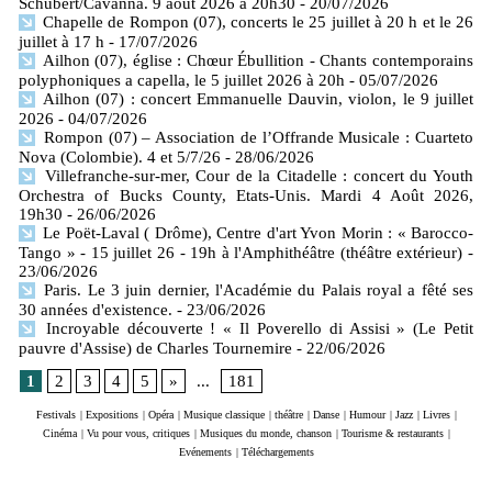
Schubert/Cavanna. 9 août 2026 à 20h30
- 20/07/2026
Chapelle de Rompon (07), concerts le 25 juillet à 20 h et le 26
juillet à 17 h
- 17/07/2026
Ailhon (07), église : Chœur Ébullition - Chants contemporains
polyphoniques a capella, le 5 juillet 2026 à 20h
- 05/07/2026
Ailhon (07) : concert Emmanuelle Dauvin, violon, le 9 juillet
2026
- 04/07/2026
Rompon (07) – Association de l’Offrande Musicale : Cuarteto
Nova (Colombie). 4 et 5/7/26
- 28/06/2026
Villefranche-sur-mer, Cour de la Citadelle : concert du Youth
Orchestra of Bucks County, Etats-Unis. Mardi 4 Août 2026,
19h30
- 26/06/2026
Le Poët-Laval ( Drôme), Centre d'art Yvon Morin : « Barocco-
Tango » - 15 juillet 26 - 19h à l'Amphithéâtre (théâtre extérieur)
-
23/06/2026
Paris. Le 3 juin dernier, l'Académie du Palais royal a fêté ses
30 années d'existence.
- 23/06/2026
Incroyable découverte ! « Il Poverello di Assisi » (Le Petit
pauvre d'Assise) de Charles Tournemire
- 22/06/2026
1
2
3
4
5
»
...
181
Festivals
|
Expositions
|
Opéra
|
Musique classique
|
théâtre
|
Danse
|
Humour
|
Jazz
|
Livres
|
Cinéma
|
Vu pour vous, critiques
|
Musiques du monde, chanson
|
Tourisme & restaurants
|
Evénements
|
Téléchargements