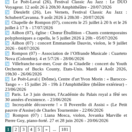
Le Poët-Laval (26), Festival Classic Au Jazz : Le DUO
Voyageur. 12 août 26 à 20h30 Amphithéâtre
- 20/07/2026
Dieulefit (26), Les Vernets, Festival Classic Au Jazz :
Schubert/Cavanna. 9 août 2026 à 20h30
- 20/07/2026
Chapelle de Rompon (07), concerts le 25 juillet à 20 h et le 26
juillet à 17 h
- 17/07/2026
Ailhon (07), église : Chœur Ébullition - Chants contemporains
polyphoniques a capella, le 5 juillet 2026 à 20h
- 05/07/2026
Ailhon (07) : concert Emmanuelle Dauvin, violon, le 9 juillet
2026
- 04/07/2026
Rompon (07) – Association de l’Offrande Musicale : Cuarteto
Nova (Colombie). 4 et 5/7/26
- 28/06/2026
Villefranche-sur-mer, Cour de la Citadelle : concert du Youth
Orchestra of Bucks County, Etats-Unis. Mardi 4 Août 2026,
19h30
- 26/06/2026
Le Poët-Laval ( Drôme), Centre d'art Yvon Morin : « Barocco-
Tango » - 15 juillet 26 - 19h à l'Amphithéâtre (théâtre extérieur)
-
23/06/2026
Paris. Le 3 juin dernier, l'Académie du Palais royal a fêté ses
30 années d'existence.
- 23/06/2026
Incroyable découverte ! « Il Poverello di Assisi » (Le Petit
pauvre d'Assise) de Charles Tournemire
- 22/06/2026
Rompon (07) : Liana Mosca, violon, Jovanka Marville et
Pierre Goy, piano-forté. 27 et 28 juin 2026
- 20/06/2026
1
2
3
4
5
»
...
181