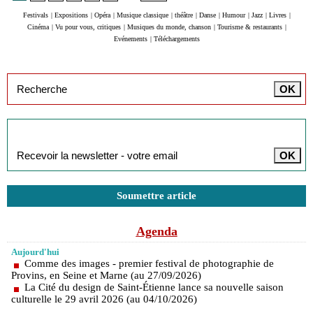
Festivals
|
Expositions
|
Opéra
|
Musique classique
|
théâtre
|
Danse
|
Humour
|
Jazz
|
Livres
|
Cinéma
|
Vu pour vous, critiques
|
Musiques du monde, chanson
|
Tourisme & restaurants
|
Evénements
|
Téléchargements
Inscription à la newsletter
Soumettre article
Agenda
Aujourd'hui
Comme des images - premier festival de photographie de
Provins, en Seine et Marne (au 27/09/2026)
La Cité du design de Saint-Étienne lance sa nouvelle saison
culturelle le 29 avril 2026 (au 04/10/2026)