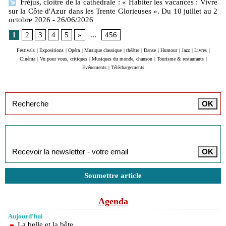
Fréjus, cloitre de la cathédrale : « Habiter les vacances : Vivre
sur la Côte d'Azur dans les Trente Glorieuses ». Du 10 juillet au 2
octobre 2026
- 26/06/2026
1
2
3
4
5
»
...
456
Festivals
|
Expositions
|
Opéra
|
Musique classique
|
théâtre
|
Danse
|
Humour
|
Jazz
|
Livres
|
Cinéma
|
Vu pour vous, critiques
|
Musiques du monde, chanson
|
Tourisme & restaurants
|
Evénements
|
Téléchargements
Inscription à la newsletter
Soumettre article
Agenda
Aujourd'hui
La belle et la bête