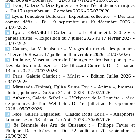
Lyon, Galerie Valérie Eymeric : « Sous l'éclat de nos marques
». Du 17 septembre au 17 octobre 2026
- 25/07/2026
Lyon, Fondation Bullukian : Exposition collective - « Des faits
comme défis ». Du 19 septembre au 19 décembre 2026
-
24/07/2026
Lyon, TOMASELLI Collection : « Le Rhône et la Saône vus
par les artistes ». Exposition du 7 juillet 2026 au 17 février 2027
-
23/07/2026
Cannes, La Malmaison : « Mirages du monde, les peintures
d’Hervé Di Rosa ». 17 juillet au 8 novembre 2026
- 21/07/2026
Toulouse, Muséum, serre de l’Orangerie : Tropisme poétique «
Des plantes qui dansent » - Cie Blizzard Concept. Du 15 mai au
13 juin 2027
- 20/07/2026
Paris, Galerie Charlot : « My1st » - Edition Juillet 2026
-
09/07/2026
Mirmande (Drôme), Eglise Sainte Foy : « Anima », bronzes,
photos, peintures. Du 5 au 31 août 2026
- 07/07/2026
Aubenas, Galerie Seibel : « L’Odyssée de la Lumière » série
de peintures de Bud Wehrheim. Du 1er juillet au 30 septembre
2026
- 05/07/2026
Nice, Galerie Depardieu : Claudio Rotta Loria - « Anaphores
Lumineuses ». 18 juin au 1er Août 2026
- 30/06/2026
8e Biennale des Arts de Cuiseaux : « Philippe Favier et
Philippe Desloubières ». Du 22 août au 20 septembre
-
26/06/2026