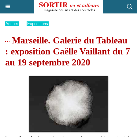
Accueil
>
Expositions
Marseille. Galerie du Tableau
: exposition Gaëlle Vaillant du 7
au 19 septembre 2020