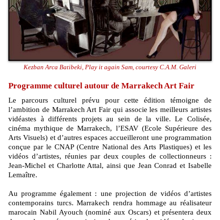
Kezban Arca Batibeki, Play it again Sam, courtesy C.A.M. Galeri
Programme culturel autour de Marrakech Art Fair
Le parcours culturel prévu pour cette édition témoigne de
l’ambition de Marrakech Art Fair qui associe les meilleurs artistes
vidéastes à différents projets au sein de la ville. Le Colisée,
cinéma mythique de Marrakech, l’ESAV (Ecole Supérieure des
Arts Visuels) et d’autres espaces accueilleront une programmation
conçue par le CNAP (Centre National des Arts Plastiques) et les
vidéos d’artistes, réunies par deux couples de collectionneurs :
Jean-Michel et Charlotte Attal, ainsi que Jean Conrad et Isabelle
Lemaître.
Au programme également : une projection de vidéos d’artistes
contemporains turcs. Marrakech rendra hommage au réalisateur
marocain Nabil Ayouch (nominé aux Oscars) et présentera deux