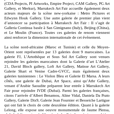
(CDA Projects, PI Artworks, Empire Project, CAM Gallery, PG Art
Gallery, et Merkur), Marrakech Art Fair accueille également deux
acteurs majeurs de la scène new-yorkaise : Metro Pictures et
Edwynn Houk Gallery. Une autre galerie de premier plan vient
d’annoncer sa participation à Marrakech Art Fair : Il s’agit de
Galleria Continua basée à San Gimignano (Italy), Beijing (China),
et Le Moulin (France). Toutes ces galeries de renom viennent
ainsi renforcer la dimension internationale de cet événement.
La scène nord-africaine (Maroc et Tunisie) et celle du Moyen-
Orient sont représentées par 13 galeries dont 9 marocaines. La
galerie FJ, L’Artothèque et Sous Sol Art Gallery sont venues
rejoindre les galeries marocaines dont la Galerie d’art L’Atelier
21, David Bloch gallery, Loft Art Gallery, Matisse Art Gallery,
Galerie Shart et Venise Cadre-GVCC, mais également deux
galeries tunisiennes : Le Violon Bleu et Galerie El Marsa. A leurs
côtés, une galerie de Dubai, Art Space, ainsi qu’Athr Gallery,
venant d’Arabie Saoudite préparent leur entrée à Marrakech Art
Fair pour rejoindre IVDE (Dubai). Parmi les galeries françaises,
citons l’arrivée d’Albert Benamou, Aline Vidal, Daniela Da Prato
Gallery, Galerie Dix9, Galerie Jean Fournier et Besseiche Lartigue
qui ont fait le choix de cette deuxième édition. Quant à la galerie
Lelong, elle expose une oeuvre monumentale de Jaume Plensa,