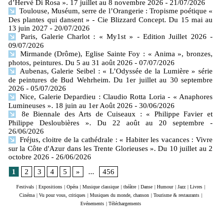
d’Hervé Di Rosa ». 17 juillet au 8 novembre 2026
- 21/07/2026
Toulouse, Muséum, serre de l’Orangerie : Tropisme poétique «
Des plantes qui dansent » - Cie Blizzard Concept. Du 15 mai au
13 juin 2027
- 20/07/2026
Paris, Galerie Charlot : « My1st » - Edition Juillet 2026
-
09/07/2026
Mirmande (Drôme), Eglise Sainte Foy : « Anima », bronzes,
photos, peintures. Du 5 au 31 août 2026
- 07/07/2026
Aubenas, Galerie Seibel : « L’Odyssée de la Lumière » série
de peintures de Bud Wehrheim. Du 1er juillet au 30 septembre
2026
- 05/07/2026
Nice, Galerie Depardieu : Claudio Rotta Loria - « Anaphores
Lumineuses ». 18 juin au 1er Août 2026
- 30/06/2026
8e Biennale des Arts de Cuiseaux : « Philippe Favier et
Philippe Desloubières ». Du 22 août au 20 septembre
-
26/06/2026
Fréjus, cloitre de la cathédrale : « Habiter les vacances : Vivre
sur la Côte d'Azur dans les Trente Glorieuses ». Du 10 juillet au 2
octobre 2026
- 26/06/2026
1
2
3
4
5
»
...
456
Festivals
|
Expositions
|
Opéra
|
Musique classique
|
théâtre
|
Danse
|
Humour
|
Jazz
|
Livres
|
Cinéma
|
Vu pour vous, critiques
|
Musiques du monde, chanson
|
Tourisme & restaurants
|
Evénements
|
Téléchargements