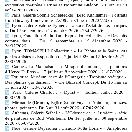
exposition d'Aurélie Ferruel et Florentine Guédon. 20 juin au 30
août
- 28/07/2026
Paris, Galerie Sophie Scheidecker : Brad Kahlhamer « Portraits
from Bowery Boulevard ». 22/09 au 7/11/26
- 26/07/2026
Lyon, Galerie Valérie Eymeric : « Sous l'éclat de nos marques
». Du 17 septembre au 17 octobre 2026
- 25/07/2026
Lyon, Fondation Bullukian : Exposition collective - « Des faits
comme défis ». Du 19 septembre au 19 décembre 2026
-
24/07/2026
Lyon, TOMASELLI Collection : « Le Rhône et la Saône vus
par les artistes ». Exposition du 7 juillet 2026 au 17 février 2027
-
23/07/2026
Cannes, La Malmaison : « Mirages du monde, les peintures
d’Hervé Di Rosa ». 17 juillet au 8 novembre 2026
- 21/07/2026
Toulouse, Muséum, serre de l’Orangerie : Tropisme poétique «
Des plantes qui dansent » - Cie Blizzard Concept. Du 15 mai au
13 juin 2027
- 20/07/2026
Paris, Galerie Charlot : « My1st » - Edition Juillet 2026
-
09/07/2026
Mirmande (Drôme), Eglise Sainte Foy : « Anima », bronzes,
photos, peintures. Du 5 au 31 août 2026
- 07/07/2026
Aubenas, Galerie Seibel : « L’Odyssée de la Lumière » série
de peintures de Bud Wehrheim. Du 1er juillet au 30 septembre
2026
- 05/07/2026
Nice, Galerie Depardieu : Claudio Rotta Loria - « Anaphores