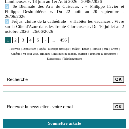
Lumineuses ». 18 juin au 1er Août 2026
- 30/06/2026
8e Biennale des Arts de Cuiseaux : « Philippe Favier et
Philippe Desloubières ». Du 22 août au 20 septembre
-
26/06/2026
Fréjus, cloitre de la cathédrale : « Habiter les vacances : Vivre
sur la Côte d'Azur dans les Trente Glorieuses ». Du 10 juillet au 2
octobre 2026
- 26/06/2026
1
2
3
4
5
»
...
456
Festivals
|
Expositions
|
Opéra
|
Musique classique
|
théâtre
|
Danse
|
Humour
|
Jazz
|
Livres
|
Cinéma
|
Vu pour vous, critiques
|
Musiques du monde, chanson
|
Tourisme & restaurants
|
Evénements
|
Téléchargements
Inscription à la newsletter
Soumettre article