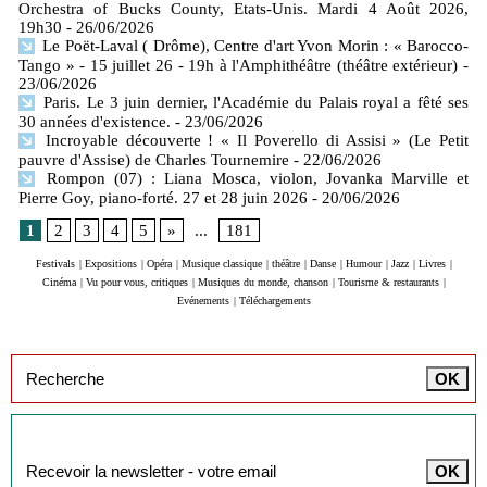
Orchestra of Bucks County, Etats-Unis. Mardi 4 Août 2026,
19h30
- 26/06/2026
Le Poët-Laval ( Drôme), Centre d'art Yvon Morin : « Barocco-
Tango » - 15 juillet 26 - 19h à l'Amphithéâtre (théâtre extérieur)
-
23/06/2026
Paris. Le 3 juin dernier, l'Académie du Palais royal a fêté ses
30 années d'existence.
- 23/06/2026
Incroyable découverte ! « Il Poverello di Assisi » (Le Petit
pauvre d'Assise) de Charles Tournemire
- 22/06/2026
Rompon (07) : Liana Mosca, violon, Jovanka Marville et
Pierre Goy, piano-forté. 27 et 28 juin 2026
- 20/06/2026
1
2
3
4
5
»
...
181
Festivals
|
Expositions
|
Opéra
|
Musique classique
|
théâtre
|
Danse
|
Humour
|
Jazz
|
Livres
|
Cinéma
|
Vu pour vous, critiques
|
Musiques du monde, chanson
|
Tourisme & restaurants
|
Evénements
|
Téléchargements
Inscription à la newsletter