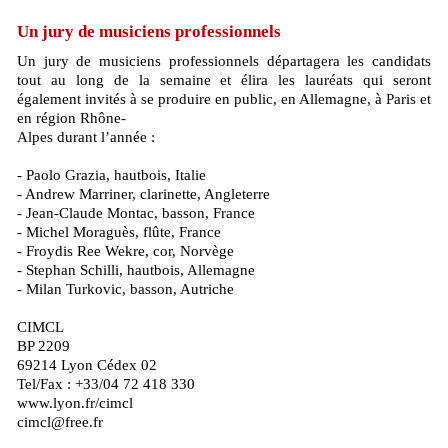
Un jury de musiciens professionnels
Un jury de musiciens professionnels départagera les candidats
tout au long de la semaine et élira les lauréats qui seront
également invités à se produire en public, en Allemagne, à Paris et
en région Rhône-
Alpes durant l’année :
- Paolo Grazia, hautbois, Italie
- Andrew Marriner, clarinette, Angleterre
- Jean-Claude Montac, basson, France
- Michel Moraguès, flûte, France
- Froydis Ree Wekre, cor, Norvège
- Stephan Schilli, hautbois, Allemagne
- Milan Turkovic, basson, Autriche
CIMCL
BP 2209
69214 Lyon Cédex 02
Tel/Fax : +33/04 72 418 330
www.lyon.fr/cimcl
cimcl@free.fr