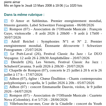
pierre aimar
Mis en ligne le Jeudi 13 Mars 2008 à 19:06 | Lu 1020 fois
Dans la même rubrique :
O Amor et Sublimitas. Premier enregistrement mondial,
frissons garantis. Label Schweitzer Fonogramm
- 06/08/2026
Rompon (07) – Association de l’Offrande Musicale : François
Guye, violoncelle . 8 août 2026 à 20h00 - 9 août à 17h00
-
30/07/2026
Adolf Reichel : Symphonies N°1 et N° 2. Premier
enregistrement mondial. Étonnante découverte ! Schweizer
Fonogramm
- 25/07/2026
Le Poët-Laval (26), Festival Classic Au Jazz : Le DUO
Voyageur. 12 août 26 à 20h30 Amphithéâtre
- 20/07/2026
Dieulefit (26), Les Vernets, Festival Classic Au Jazz :
Schubert/Cavanna. 9 août 2026 à 20h30
- 20/07/2026
Chapelle de Rompon (07), concerts le 25 juillet à 20 h et le 26
juillet à 17 h
- 17/07/2026
Ailhon (07), église : Chœur Ébullition - Chants contemporains
polyphoniques a capella, le 5 juillet 2026 à 20h
- 05/07/2026
Ailhon (07) : concert Emmanuelle Dauvin, violon, le 9 juillet
2026
- 04/07/2026
Rompon (07) – Association de l’Offrande Musicale : Cuarteto
Nova (Colombie). 4 et 5/7/26
- 28/06/2026
Villefranche-sur-mer, Cour de la Citadelle : concert du Youth